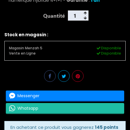
numérique hybride 4+1+1 -
Garantie
:
1 an
Quantité
Stock en magasin :
Disponible
Magasin Menzah 5
Disponible
Vente en Ligne
Messenger
Whatsapp
En achetant ce produit vous gagnerez
145 points