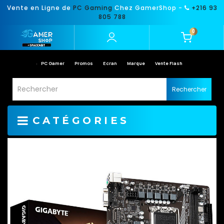
Vente en Ligne de
PC Gaming
Chez GamerShop -
+216 93
805 788
0
PC Gamer
Promos
Ecran
Marque
Vente Flash
Rechercher
CATÉGORIES