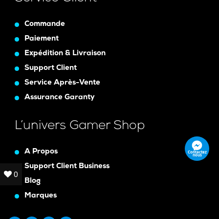
Commande
Paiement
Expédition & Livraison
Support Client
Service Après-Vente
Assurance Garanty
L’univers Gamer Shop
A Propos
Contactez
nous
Support Client Business
0
0
Blog
Marques