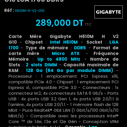
Réf :
H610M-H-V2-G10
289,000 DT
TTC
Carte Mère Gigabyte H610M H V2
G10
-
Chipset
:
Intel
H610M
-
Socket
:
LGA
1700
-
Type de mémoire
:
DDR5
-
Format de
carte mère
:
Micro
ATX
-
Fréquence
Mémoire
:
Up to
4800 MHz
-
Nombre de
Slots
:
2
slots DIMM
-
Capacité maximale de
RAM
:
128 Go
(64 Go par module DIMM)
-
Processeur : 1 emplacement PCI Express x16,
compatible PCIe 4.0 - Chipset : 1 emplacement PCI
Express x1, compatible PCIe 3.0 - Connecteurs : 1x
connecteur M.2, 4x connecteurs SATA 6 Gb/s - Ports
USB : 4x ports USB 3.2 Gen 1, 4x ports USB 2.0/1.1 à
l'arrière, 4x ports USB 2.0/1.1 - 1 mémoire flash de 128
Mbit - Puce Realtek® GbE LAN (1 Gbit/s/100 Gbit/s/10
Mbit/s) - Compatible avec les processeurs Intel®
Core ™ de 14e, 13e et 12e Gén - Conception VRM