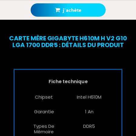
bonus
grâce à notre programme de fidélité.
Votre panier totalisera
145 points bonus
.
j'achète
CARTE MÈRE GIGABYTE H610M H V2 G10
LGA 1700 DDR5 : DÉTAILS DU PRODUIT
Fiche technique
Chipset
Intel H610M
Garantie
1 An
Types De
DDR5
Mémoire