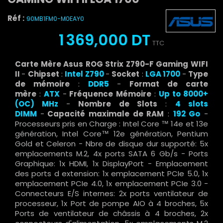
Réf :
90MB1FM0-M0EAY0
1 369,000 DT
TTC
Carte Mère Asus ROG Strix Z790-F Gaming WIFI
II
-
Chipset
:
Intel Z790
-
Socket
:
LGA 1700
-
Type
de mémoire
:
DDR5
-
Format de carte
mère
:
ATX
-
Fréquence Mémoire
:
Up to 8000+
(OC) MHz
-
Nombre de Slots
:
4
slots
DIMM
-
Capacité maximale de RAM
:
192 Go
-
Processeurs pris en Charge : Intel Core ™ 14e et 13e
génération, Intel Core™ 12e génération, Pentium
Gold et Celeron - Nbre de disque dur supporté: 5x
emplacements M.2, 4x ports SATA 6 Gb/s - Ports
Graphique: 1x HDMI, 1x DisplayPort - Emplacement
des ports d extension: 1x emplacement PCIe 5.0, 1x
emplacement PCIe 4.0, 1x emplacement PCIe 3.0 -
Connecteurs E/S internes: 2x ports ventilateur de
processeur, 1x Port de pompe AIO à 4 broches, 5x
Ports de ventilateur de châssis à 4 broches, 2x