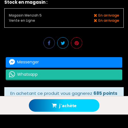
Stock en magasin :
En arrivage
Magasin Menzah 5
En arrivage
Vente en Ligne
Messenger
Whatsapp
En achetant ce produit vous gagnerez
685 points
bonus
grâce à notre programme de fidélité.
Votre panier totalisera
685 points bonus
.
j'achète