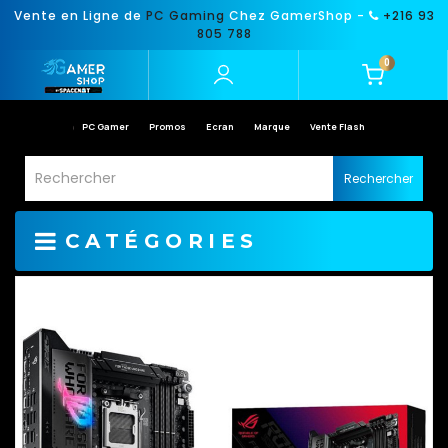
Vente en Ligne de
PC Gaming
Chez GamerShop -
+216 93
805 788
0
PC Gamer
Promos
Ecran
Marque
Vente Flash
Rechercher
CATÉGORIES