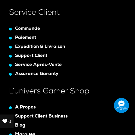
Service Client
Commande
Paiement
Expédition & Livraison
Support Client
Service Après-Vente
Assurance Garanty
L’univers Gamer Shop
A Propos
Contactez
nous
Support Client Business
0
0
Blog
Marques