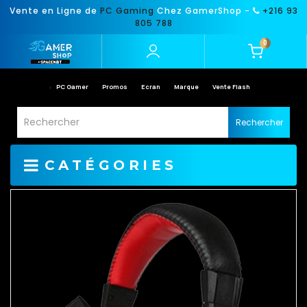
Vente en Ligne de
PC Gaming
Chez GamerShop -
+216 93
805 788
0
PC Gamer
Promos
Ecran
Marque
Vente Flash
Rechercher
CATÉGORIES