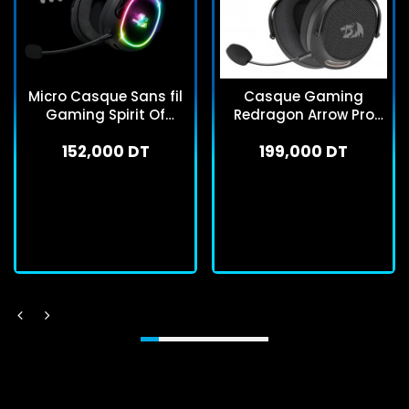
Micro Casque Sans fil
Casque Gaming
Gaming Spirit Of
Redragon Arrow Pro
Gamer XPERT H1200
Carbon H858 Noir
152,000 DT
199,000 DT
RGB Noir
En stock
En stock
J'achète
J'achète