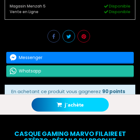
Disponible
Magasin Menzah 5
Disponible
Vente en Ligne
Messenger
Whatsapp
En achetant ce produit vous gagnerez
90 points
bonus
grâce à notre programme de fidélité.
Votre panier totalisera
90 points bonus
.
j'achète
CASQUE GAMING MARVO FILAIRE ET