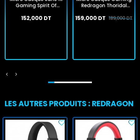
Gaming Spirit Of
Redragon Thoridal
Gamer XPERT H1200
H730 Noir
152,000 DT
159,000 DT
RGB Noir
189,000 DT
En stock
En stock
J'achète
J'achète
LES AUTRES PRODUITS : REDRAGON