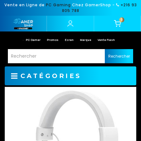
Vente en Ligne de
PC Gaming
Chez GamerShop -
+216 93
805 788
0
PC Gamer
Promos
Ecran
Marque
Vente Flash
Rechercher
CATÉGORIES