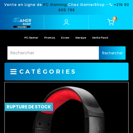
Vente en Ligne de
PC Gaming
Chez GamerShop -
+216 93
805 788
0
PC Gamer
Promos
Ecran
Marque
Vente Flash
Rechercher
CATÉGORIES
RUPTURE DE STOCK