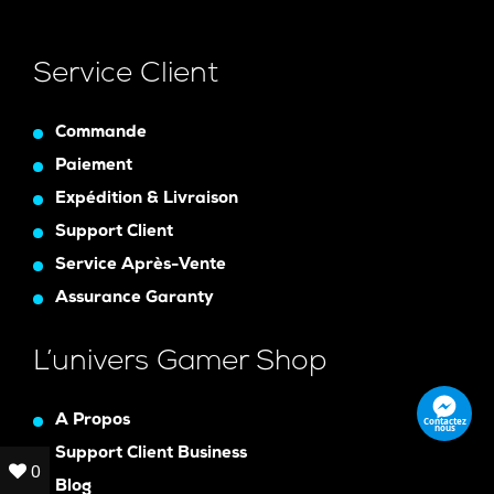
Service Client
Commande
Paiement
Expédition & Livraison
Support Client
Service Après-Vente
Assurance Garanty
L’univers Gamer Shop
A Propos
Contactez
nous
Support Client Business
0
0
Blog