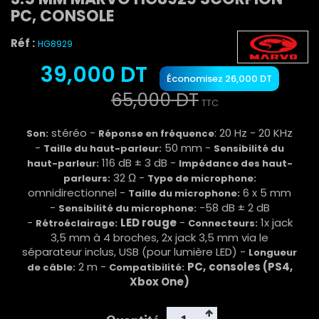
PC, CONSOLE
Réf :
HG8929
39,000 DT
Économisez 26,000 DT
65,000 DT
TTC
stéréo -
: 20 Hz - 20 KHz
Son:
Réponse en fréquence
-
50 mm -
Taille du haut-parleur:
Sensibilité du
116 dB ± 3 dB -
haut-parleur:
Impédance des haut-
32 Ω -
parleurs:
Type de microphone:
omnidirectionnel -
6 x 5 mm
Taille du microphone:
-
-58 dB ± 2 dB
Sensibilité du microphone:
-
LED rouge
-
1x jack
Rétroéclairage:
Connecteurs:
3,5 mm à 4 broches, 2x jack 3,5 mm via le
séparateur inclus, USB (pour lumière LED) -
Longueur
2 m -
PC,
consoles (PS4,
de câble:
Compatibilité:
Xbox One)