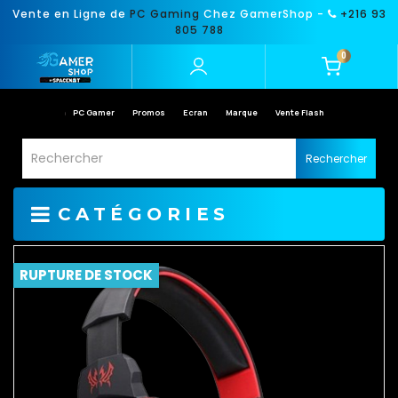
Vente en Ligne de
PC Gaming
Chez GamerShop -
+216 93
805 788
0
PC Gamer
Promos
Ecran
Marque
Vente Flash
Rechercher
CATÉGORIES
RUPTURE DE STOCK