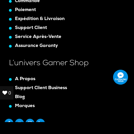
Commande
Paiement
Expédition & Livraison
Support Client
Service Après-Vente
Assurance Garanty
L’univers Gamer Shop
A Propos
Contactez
nous
Support Client Business
0
0
Blog
Marques