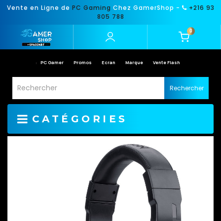
Vente en Ligne de
PC Gaming
Chez GamerShop -
+216 93
805 788
0
PC Gamer
Promos
Ecran
Marque
Vente Flash
Rechercher
CATÉGORIES