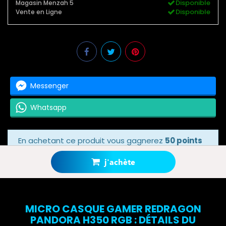
Disponible
Magasin Menzah 5
Disponible
Vente en Ligne
Messenger
Whatsapp
En achetant ce produit vous gagnerez
50 points
bonus
grâce à notre programme de fidélité.
Votre panier totalisera
50 points bonus
.
j'achète
MICRO CASQUE GAMER REDRAGON
PANDORA H350 RGB : DÉTAILS DU