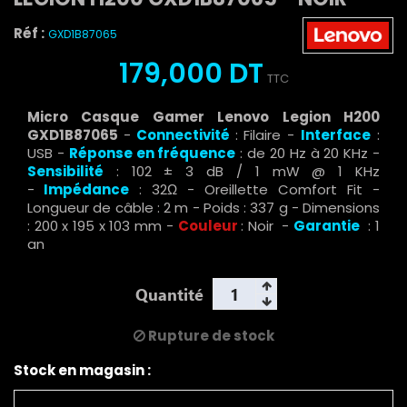
Réf :
GXD1B87065
179,000 DT
TTC
Micro Casque Gamer Lenovo Legion H200
GXD1B87065
-
Connectivité
: Filaire -
Interface
:
USB -
Réponse en fréquence
: de 20 Hz à 20 KHz -
Sensibilité
: 102 ± 3 dB / 1 mW @ 1 KHz
-
Impédance
: 32Ω - Oreillette Comfort Fit -
Longueur de câble : 2 m - Poids : 337 g - Dimensions
: 200 x 195 x 103 mm
-
Couleur
:
Noir -
Garantie
: 1
an
Quantité
Rupture de stock
Stock en magasin :