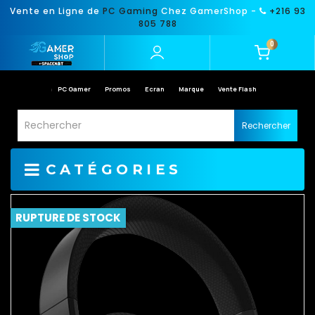
Vente en Ligne de
PC Gaming
Chez GamerShop -
+216 93
805 788
0
PC Gamer
Promos
Ecran
Marque
Vente Flash
Rechercher
CATÉGORIES
RUPTURE DE STOCK