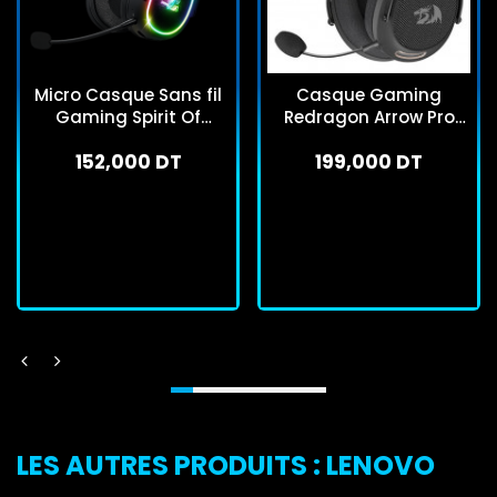
Micro Casque Sans fil
Casque Gaming
Gaming Spirit Of
Redragon Arrow Pro
Gamer XPERT H1200
Carbon H858 Noir
152,000 DT
199,000 DT
RGB Noir
En stock
En stock
J'achète
J'achète
LES AUTRES PRODUITS : LENOVO