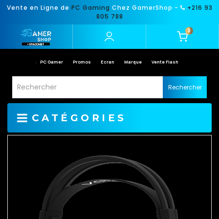
Vente en Ligne de
PC Gaming
Chez GamerShop -
+216 93
805 788
0
PC Gamer
Promos
Ecran
Marque
Vente Flash
Rechercher
CATÉGORIES