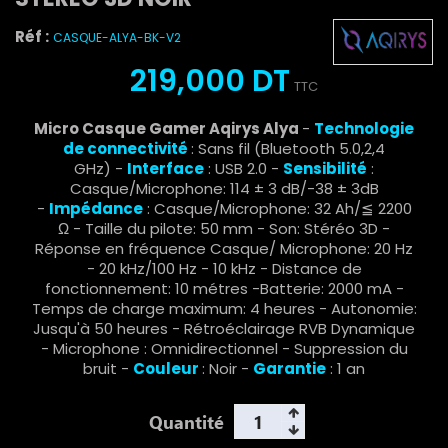
Réf :
CASQUE-ALYA-BK-V2
219,000 DT
TTC
Micro Casque Gamer Aqirys Alya
-
Technologie
de connectivité
: Sans fil (Bluetooth 5.0,2,4
GHz) -
Interface
: USB 2.0 -
Sensibilité
:
Casque/Microphone: 114 ± 3 dB/-38 ± 3dB
-
Impédance
: Casque/Microphone: 32 Ah/≦ 2200
Ω - Taille du pilote: 50 mm - Son: Stéréo 3D -
Réponse en fréquence Casque/ Microphone: 20 Hz
- 20 kHz/100 Hz - 10 kHz - Distance de
fonctionnement: 10 métres -Batterie: 2000 mA -
Temps de charge maximum: 4 heures - Autonomie:
Jusqu'à 50 heures - Rétroéclairage RVB Dynamique
- Microphone : Omnidirectionnel - Suppression du
bruit -
Couleur
: Noir -
Garantie
: 1 an
Quantité