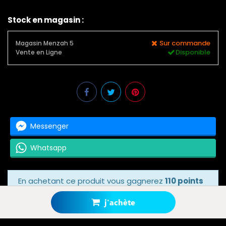
Stock en magasin :
Sur commande
Magasin Menzah 5
Disponible
Vente en Ligne
Messenger
Whatsapp
En achetant ce produit vous gagnerez
110 points
bonus
grâce à notre programme de fidélité.
Votre panier totalisera
110 points bonus
.
j'achète