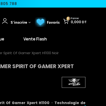
 805 788
0
Panier
S'inscrire
Favoris
0,000 DT
ue
Vente Flash
Spirit Of Gamer Xpert H1100 Noir
ER SPIRIT OF GAMER XPERT
rit Of Gamer Xpert H1100
-
Technologie de