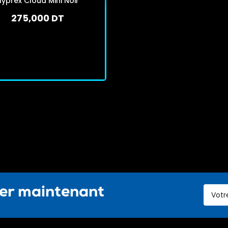
Hyprex Cloud Mini Noir
275,000 DT
En stock
J'achète
ter maintenant