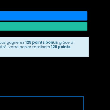
vous gagnerez
125 points bonus
grâce à
ité. Votre panier totalisera
125 points