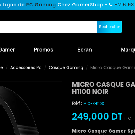
n Ligne de
PC Gaming
Chez GamerShop -
+216 93
Rechercher
Gamer
Promos
Ecran
Marq
Micro Casque Gamer 
ne
Accessoires Pc
Casque Gaming
MICRO CASQUE GAM
H1100 NOIR
Réf :
MIC-XH1100
249,000 DT
TTC
Micro Casque Gamer Spi