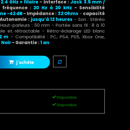
 2.4 GHz + filaire
- Interface :
Jack 3.5 mm /
 fréquence :
20 Hz à 20 kHz
- Sensibilité
ne -42 dB
- Impédance :
32 Ohms
-
capacité
Autonomie :
jusqu’à 12 heures
- Son : Stéréo
- Haut-parleurs : 50 mm - Portée sans fil : 8 à 10
le et rétractable - Rétro-éclairage LED blanc
,2 m
- Compatibilité : PC, PS4, PS5, Xbox One,
:
Noir
- Garantie :
1 an
j'achète
Disponible
Disponible