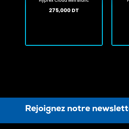
Hyprex Cloud Mini Blanc
275,000 DT
En stock
J'achète
Rejoignez notre newslet