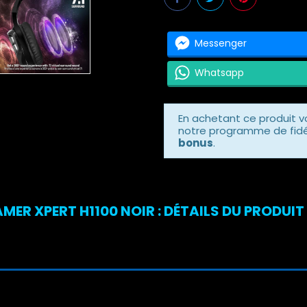
Messenger
Whatsapp
En achetant ce produit 
notre programme de fidél
bonus
.
ER XPERT H1100 NOIR : DÉTAILS DU PRODUIT