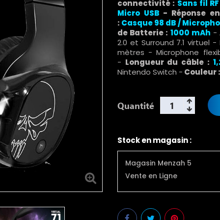
connectivité :
Sans fil RF
Micro USB
- Réponse en
:
Casque 98 dB / Micropho
de Batterie :
1000 mAh
-
2.0 et Surround 7.1 virtuel 
mètres - Microphone flexib
-
Longueur du câble :
1
Nintendo Switch -
Couleur 
Quantité
Stock en magasin :
Magasin Menzah 5
Vente en Ligne