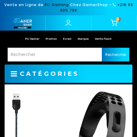
Vente en Ligne de
PC Gaming
Chez GamerShop -
+216 93
805 788
0
PC Gamer
Promos
Ecran
Marque
Vente Flash
Rechercher
CATÉGORIES