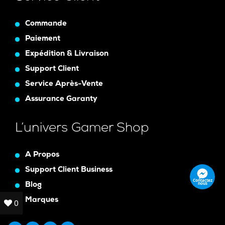
Commande
Paiement
Expédition & Livraison
Support Client
Service Après-Vente
Assurance Garanty
L’univers Gamer Shop
A Propos
Support Client Business
Contactez
nous
Blog
Marques
0
0