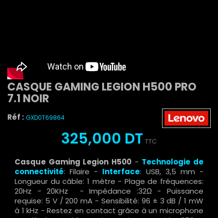
CASQUE GAMING LEGION H500 PRO
7.1 NOIR
Réf :
GXD0T69864
325,000 DT
TTC
Casque Gaming Legion H500
-
Technologie de
connectivité
: Filaire -
Interface
: USB, 3,5 mm -
Longueur du câble: 1 mètre - Plage de fréquences:
20Hz - 20KHz - Impédance :32Ω - Puissance
requise: 5 V / 200 mA - Sensibilité: 96 ± 3 dB / 1 mW
à 1 kHz - Restez en contact grâce à un microphone