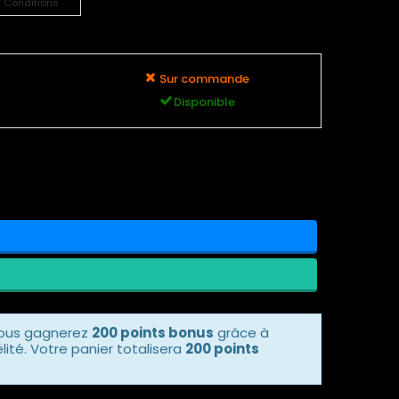
r Conditions
Sur commande
Disponible
vous gagnerez
200 points bonus
grâce à
ité. Votre panier totalisera
200 points