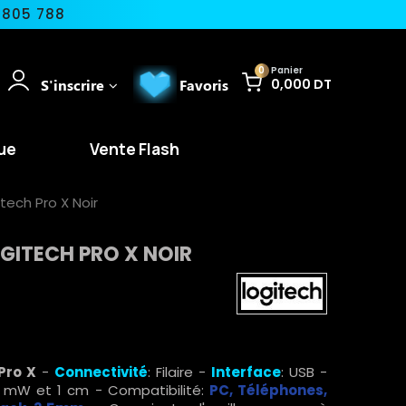
 805 788
0
Panier
S'inscrire
Favoris
0,000 DT
ue
Vente Flash
ech Pro X Noir
GITECH PRO X NOIR
Pro X
-
Connectivité
: Filaire -
Interface
: USB -
 1 mW et 1 cm - Compatibilité:
PC, Téléphones,