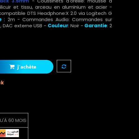
Jack 3.5mm
- Coussinets d'oreille: mousse à
cuir et tissu, arceau en aluminium et acier -
compatible DTS Headphone:X 2.0 via Logitech G
e
: 2m - Commandes Audio: Commandes sur
, DAC externe USB -
Couleur
: Noir -
Garantie
: 2
j'achète
ck
U'À 60 MOIS