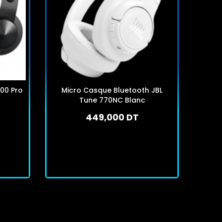
00 Pro
Micro Casque Bluetooth JBL
Mic
Tune 770NC Blanc
L
449,000 DT
En stock
J'achète