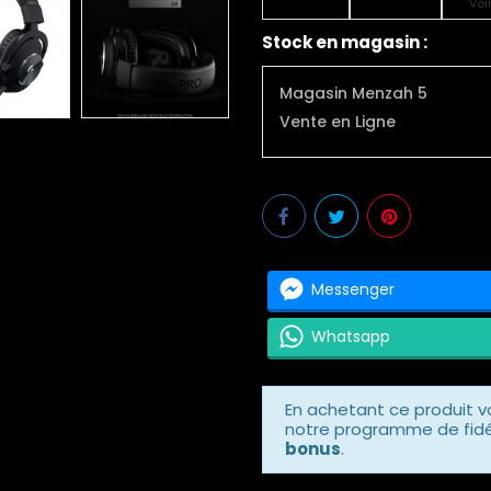
Voi
Stock en magasin :
Magasin Menzah 5
Vente en Ligne
Messenger
Whatsapp
En achetant ce produit 
notre programme de fidél
bonus
.