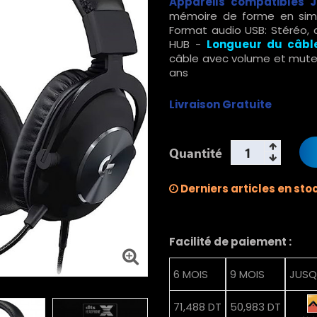
Appareils compatibles 
mémoire de forme en simili
Format audio USB: Stéréo, 
HUB -
Longueur du câbl
câble avec volume et mute
ans
Livraison Gratuite
Quantité
Derniers articles en sto
Facilité de paiement :
6 MOIS
9 MOIS
JUSQ
71,488 DT
50,983 DT