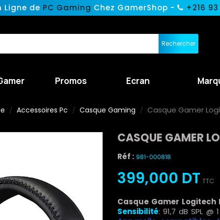
n Ligne de
PC Gaming
Chez GamerShop -
+216 93
Rechercher
Gamer
Promos
Ecran
Marq
Casque Gamer Logit
ne
Accessoires Pc
Casque Gaming
CASQUE GAMER LO
Réf :
981-000818
399,000 DT
TTC
Casque Gamer Logitech 
Sensibilité
: 91,7 dB SPL @