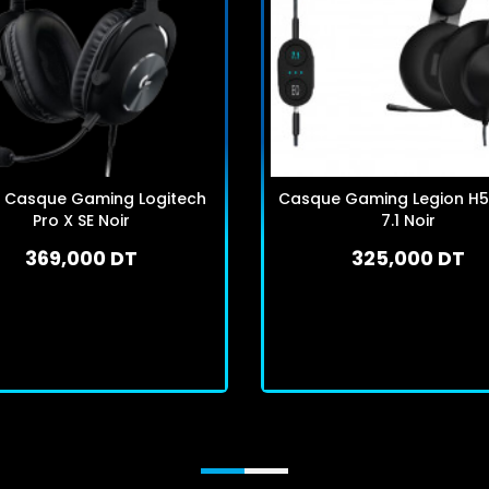
o Casque Gaming Logitech
Casque Gaming Legion H5
Pro X SE Noir
7.1 Noir
369,000 DT
325,000 DT
En stock
En stock
J'achète
J'achète