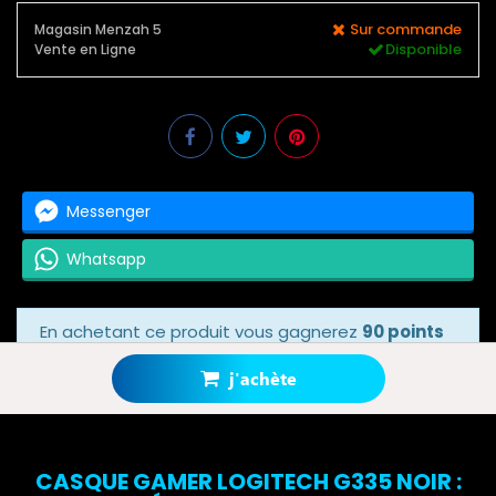
Sur commande
Magasin Menzah 5
Disponible
Vente en Ligne
Messenger
Whatsapp
En achetant ce produit vous gagnerez
90 points
bonus
grâce à notre programme de fidélité.
Votre panier totalisera
90 points bonus
.
j'achète
CASQUE GAMER LOGITECH G335 NOIR :