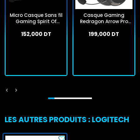
Micro Casque Sans fil
Casque Gaming
Gaming Spirit Of
Redragon Arrow Pro
Gamer XPERT H1200
Carbon H858 Noir
152,000 DT
199,000 DT
RGB Noir
En stock
En stock
J'achète
J'achète
LES AUTRES PRODUITS : LOGITECH