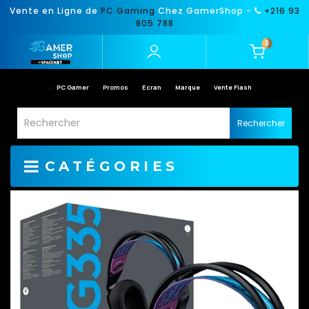
Vente en Ligne de
PC Gaming
Chez GamerShop -
+216 93
805 788
0
PC Gamer
Promos
Ecran
Marque
Vente Flash
Rechercher
CATÉGORIES