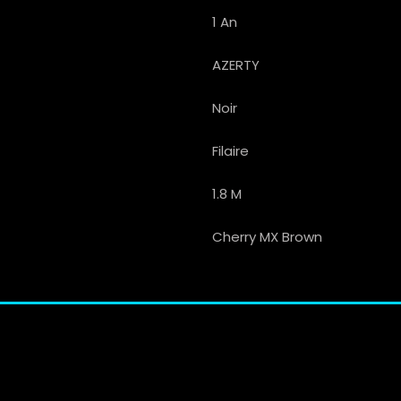
1 An
AZERTY
Noir
Filaire
1.8 M
Cherry MX Brown