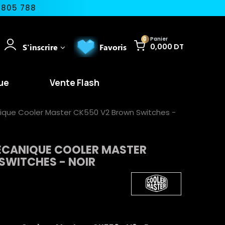
 805 788
0
Panier
S'inscrire
Favoris
0,000 DT
ue
Vente Flash
ique Cooler Master CK550 V2 Brown Switches -
ÉCANIQUE COOLER MASTER
SWITCHES - NOIR