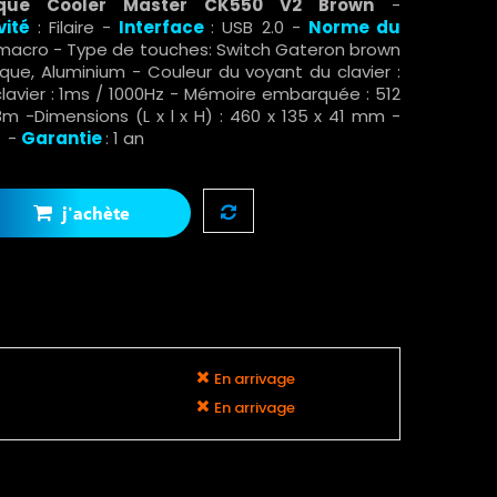
ique Cooler Master CK550 V2 Brown
-
vité
: Filaire -
Interface
: USB 2.0 -
Norme du
 macro - Type de touches: Switch Gateron brown
tique, Aluminium - Couleur du voyant du clavier :
lavier : 1ms / 1000Hz - Mémoire embarquée : 512
8m -Dimensions (L x l x H) : 460 x 135 x 41 mm -
r -
Garantie
: 1 an
j'achète
En arrivage
En arrivage