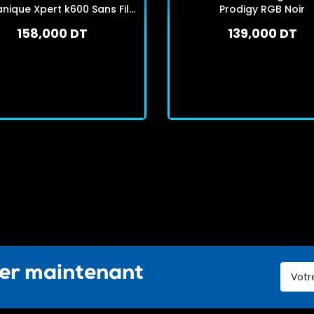
nique Xpert k600 Sans Fil
Prodigy RGB Noir
Gris
158,000 DT
139,000 DT
En stock
En stock
J'achète
J'achète
ter maintenant