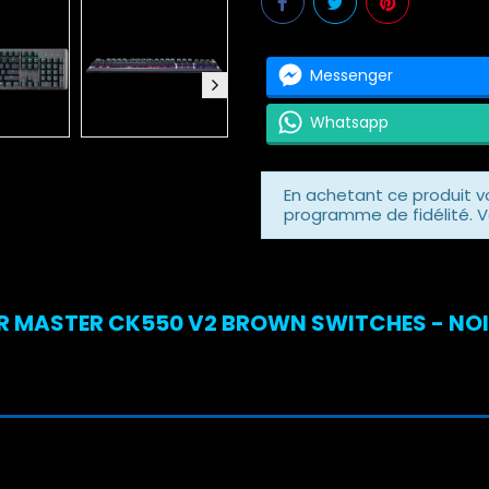
Messenger
Whatsapp
En achetant ce produit 
programme de fidélité. V
 MASTER CK550 V2 BROWN SWITCHES - NOIR 