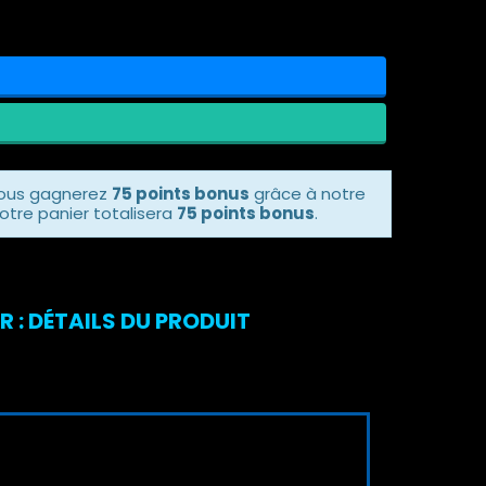
vous gagnerez
75 points bonus
grâce à notre
otre panier totalisera
75 points bonus
.
: DÉTAILS DU PRODUIT