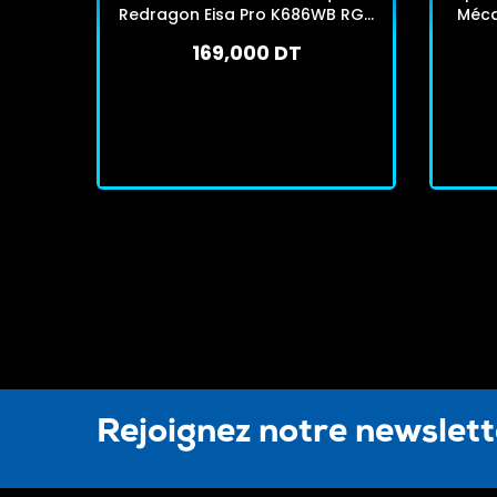
Redragon Eisa Pro K686WB RGB
Méca
Bleu
169,000 DT
En stock
J'achète
Rejoignez notre newslet