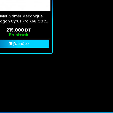
avier Gamer Mécanique
agon Cyrus Pro K681CGC
RGB Vert
219,000 DT
En stock
j'achète