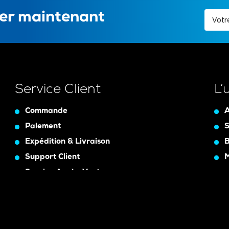
ter maintenant
Service Client
L’
Commande
A
Paiement
S
Expédition & Livraison
B
Support Client
Service Après-Vente
Assurance Garanty