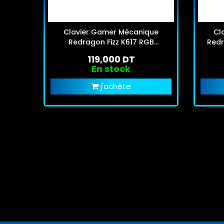
Clavier Gamer Mécanique
Cl
Redragon Fizz K617 RGB
Redr
Transparent
119,000 DT
En stock
j'achète