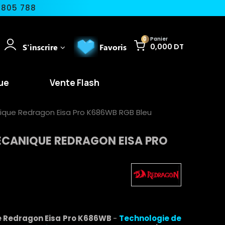
 805 788
0
Panier
S'inscrire
Favoris
0,000 DT
ue
Vente Flash
ique Redragon Eisa Pro K686WB RGB Bleu
ÉCANIQUE REDRAGON EISA PRO
 Redragon Eisa Pro K686WB
-
Technologie de