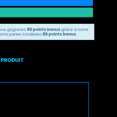
vous gagnerez
85 points bonus
grâce à notre
otre panier totalisera
85 points bonus
.
 PRODUIT