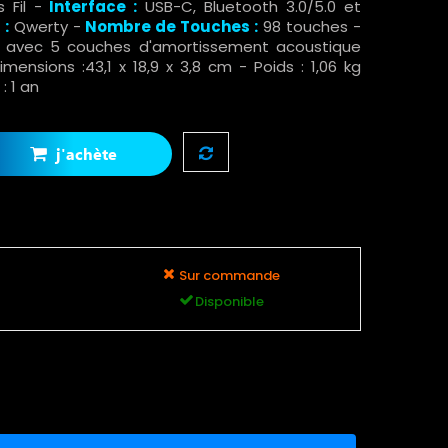
s Fil -
Interface :
USB-C, Bluetooth 3.0/5.0 et
 :
Qwerty -
Nombre de Touches :
98 touches -
 avec 5 couches d'amortissement acoustique
mensions :43,1 x 18,9 x 3,8 cm - Poids : 1,06 kg
: 1 an
j'achète
Sur commande
Disponible