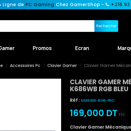
n Ligne de
PC Gaming
Chez GamerShop -
+216 93
Rechercher
Gamer
Promos
Ecran
Marq
Clavier Gamer Mécan
ne
Accessoires Pc
Clavier Gamer
CLAVIER GAMER M
K686WB RGB BLEU
Réf :
K686WB-RGB-PRO
169,000 DT
TTC
Clavier Gamer Mécanique