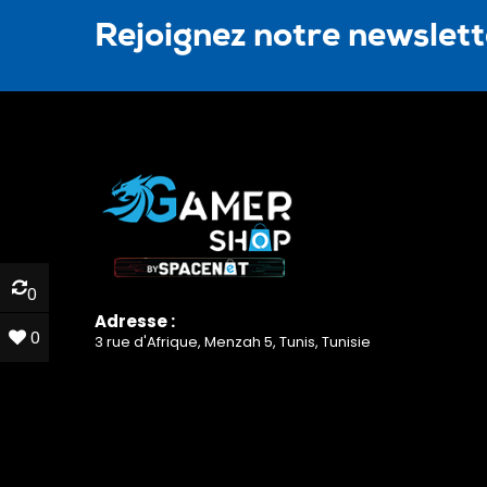
Rejoignez notre newslet
0
0
Adresse :
0
0
3 rue d'Afrique, Menzah 5, Tunis, Tunisie