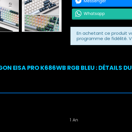
Messenger
Whatsapp
En achetant ce produit 
programme de fidélité. V
N EISA PRO K686WB RGB BLEU : DÉTAILS DU
1 An