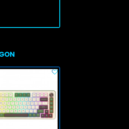
En stock
J'achète
AGON