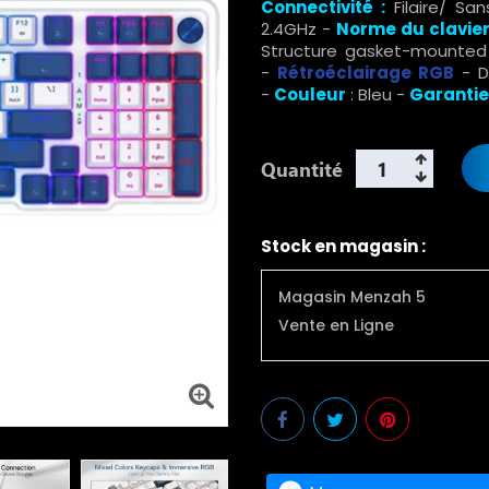
Connectivité :
Filaire/ San
2.4GHz -
Norme du clavier
Structure gasket-mounted
-
R
étroéclairage RGB
- Di
-
Couleur
: Bleu -
Garantie
Quantité
Stock en magasin :
Magasin Menzah 5
Vente en Ligne