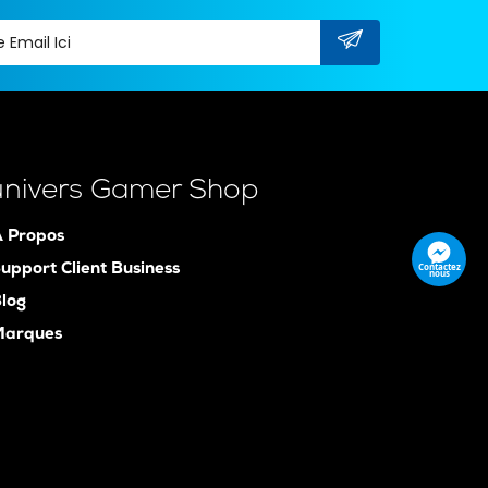
univers Gamer Shop
 Propos
Contactez
upport Client Business
nous
log
Marques