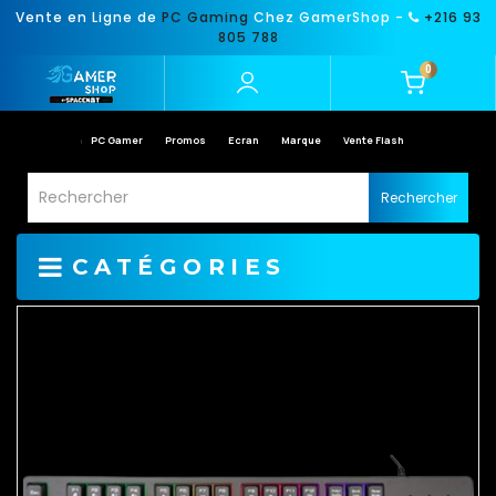
Vente en Ligne de
PC Gaming
Chez GamerShop -
+216 93
805 788
0
PC Gamer
Promos
Ecran
Marque
Vente Flash
Rechercher
CATÉGORIES