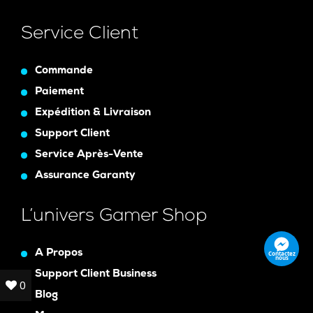
Service Client
Commande
Paiement
Expédition & Livraison
Support Client
Service Après-Vente
Assurance Garanty
L’univers Gamer Shop
A Propos
Contactez
nous
Support Client Business
0
0
Blog