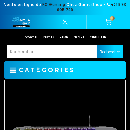
Vente en Ligne de
PC Gaming
Chez GamerShop -
+216 93
805 788
0
PC Gamer
Promos
Ecran
Marque
Vente Flash
Rechercher
CATÉGORIES