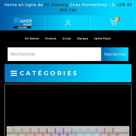
Vente en Ligne de
PC Gaming
Chez GamerShop -
+216 93
805 788
0
PC Gamer
Promos
Ecran
Marque
Vente Flash
Rechercher
CATÉGORIES