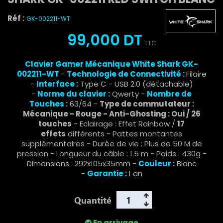
Réf :
GK-002211-WT
99,000 DT
TTC
Clavier Gamer Mécanique White Shark GK-
002211-WT
-
Technologie de Connectivité :
Filaire
-
Interface :
Type C - USB 2.0 (détachable)
-
Norme du clavier :
Qwerty -
Nombre de
Touches :
63/64 -
Type de commutateur :
Mécanique - Rouge - Anti-Ghosting : Oui / 26
touches
- Eclairage : Effet Rainbow /
17
effets
différents - Pattes montantes
supplémentaires - Durée de vie : Plus de 50 M de
pression - Longueur du câble : 1.5 m - Poids : 430g -
Dimensions : 292x105x35mm -
Couleur :
Blanc
-
Garantie :
1 an
Quantité
En arrivage