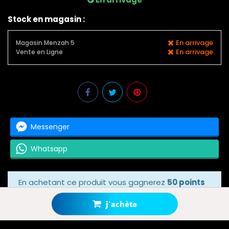
Stock en magasin :
En arrivage
Magasin Menzah 5
En arrivage
Vente en Ligne
Messenger
Whatsapp
En achetant ce produit vous gagnerez
50 points
bonus
grâce à notre programme de fidélité.
Votre panier totalisera
50 points bonus
.
j'achète