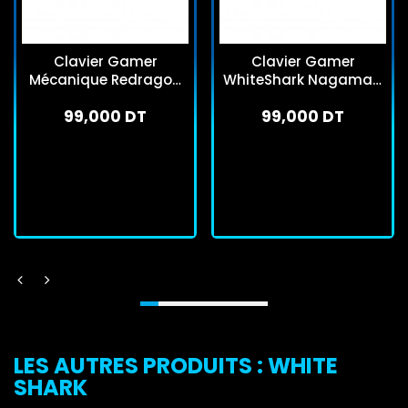
Clavier Gamer
Clavier Gamer
Mécanique Redragon
WhiteShark Nagamaki
Fizz K617 RGB Gris
Red Switch Noir
99,000 DT
99,000 DT
En stock
En stock
J'achète
J'achète
LES AUTRES PRODUITS : WHITE
SHARK