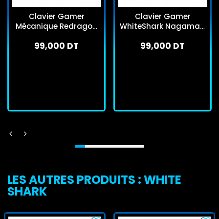
Clavier Gamer
Clavier Gamer
Mécanique Redragon
WhiteShark Nagamaki
Fizz K617 RGB Gris
Red Switch Noir
99,000 DT
99,000 DT
En stock
En stock
J'achète
J'achète
LES AUTRES PRODUITS : WHITE
SHARK