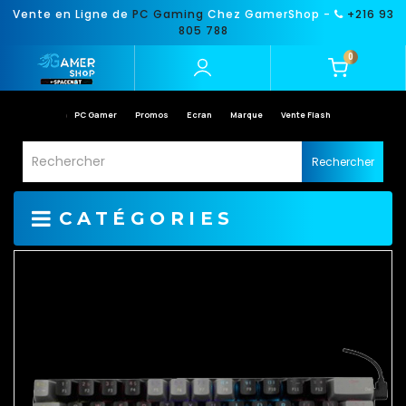
Vente en Ligne de
PC Gaming
Chez GamerShop -
+216 93
805 788
0
PC Gamer
Promos
Ecran
Marque
Vente Flash
Rechercher
CATÉGORIES