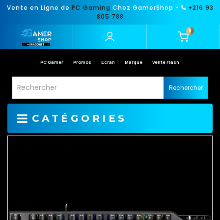
Vente en Ligne de
PC Gaming
Chez GamerShop -
+216 93
805 788
0
PC Gamer
Promos
Ecran
Marque
Vente Flash
Rechercher
CATÉGORIES