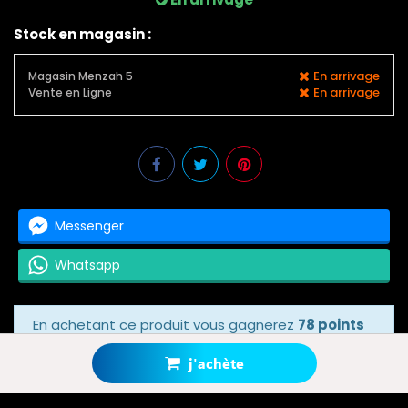
Stock en magasin :
En arrivage
Magasin Menzah 5
En arrivage
Vente en Ligne
Messenger
Whatsapp
En achetant ce produit vous gagnerez
78 points
bonus
grâce à notre programme de fidélité.
Votre panier totalisera
78 points bonus
.
j'achète