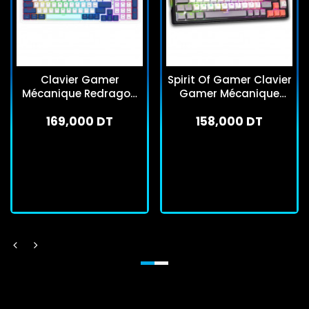
Clavier Gamer
Spirit Of Gamer Clavier
Mécanique Redragon
Gamer Mécanique
Eisa Pro K686WB RGB
Xpert k600 Sans Fil Gris
169,000 DT
158,000 DT
Bleu
En stock
En stock
J'achète
J'achète