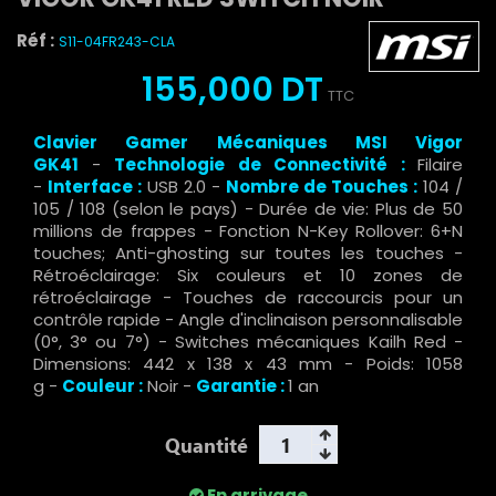
Réf :
S11-04FR243-CLA
155,000 DT
TTC
Clavier Gamer Mécaniques MSI Vigor
GK41
-
Technologie de Connectivité :
Filaire
-
Interface :
USB 2.0 -
Nombre de Touches :
104 /
105 / 108 (selon le pays) - Durée de vie: Plus de 50
millions de frappes - Fonction N-Key Rollover: 6+N
touches; Anti-ghosting sur toutes les touches -
Rétroéclairage: Six couleurs et 10 zones de
rétroéclairage - Touches de raccourcis pour un
contrôle rapide - Angle d'inclinaison personnalisable
(0°, 3° ou 7°) - Switches mécaniques Kailh Red -
Dimensions: 442 x 138 x 43 mm - Poids: 1058
g -
Couleur :
Noir -
Garantie :
1 an
Quantité
En arrivage