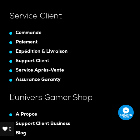
Service Client
Commande
Paiement
Expédition & Livraison
Support Client
Service Après-Vente
Assurance Garanty
L’univers Gamer Shop
A Propos
Contactez
nous
Support Client Business
0
0
Blog