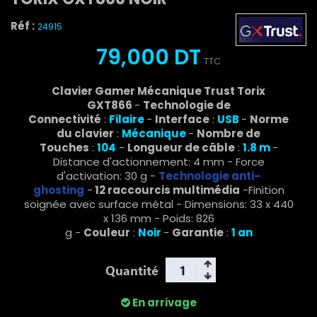
Réf :
24915
79,000 DT
TTC
Clavier Gamer Mécanique Trust Torix
GXT866
-
Technologie de
Connectivité
:
Filaire
-
Interface
:
USB
-
Norme
du clavier
:
Mécanique
-
Nombre de
Touches
:
104
-
Longueur de câble
:
1.8
m
-
Distance d'actionnement: 4 mm - Force
d'activation: 30 g -
Technologie anti-
ghosting
-
12 raccourcis multimédia
-Finition
soignée avec surface métal - Dimensions: 33 x 440
x 136 mm - Poids: 826
g -
Couleur
:
Noir
-
Garantie
:
1 an
Quantité
En arrivage