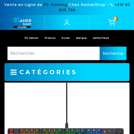
Vente en Ligne de
PC Gaming
Chez GamerShop -
+216 93
805 788
0
PC Gamer
Promos
Ecran
Marque
Vente Flash
Rechercher
CATÉGORIES