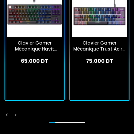
Clavier Gamer
Clavier Gamer
Mécanique Havit
Mécanique Trust Acira
KB892L RGB Noir
GXT867 Noir
65,000 DT
75,000 DT
En stock
En stock
J'achète
J'achète