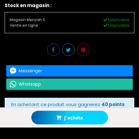
Stock en magasin :
Disponible
Magasin Menzah 5
Disponible
Vente en Ligne
Messenger
Whatsapp
En achetant ce produit vous gagnerez
40 points
bonus
grâce à notre programme de fidélité.
Votre panier totalisera
40 points bonus
.
j'achète