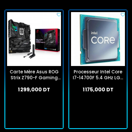
Carte Mère Asus ROG
Processeur Intel Core
Strix Z790-F Gaming
I7-14700F 5.4 GHz LGA
Wifi LGA 1700 DDR5
1700 Tray
1 299,000 DT
1 175,000 DT
En stock
En stock
J'achète
J'achète