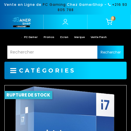
Vente en Ligne de
PC Gaming
Chez GamerShop -
+216 93
805 788
0
PC Gamer
Promos
Ecran
Marque
Vente Flash
Rechercher
CATÉGORIES
RUPTURE DE STOCK