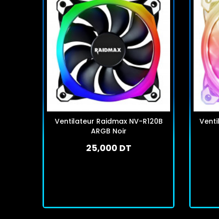
Ventilateur Raidmax NV-R120B
Venti
ARGB Noir
25,000 DT
En stock
J'achète