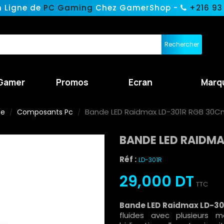
n Ligne de
PC Gaming
Chez GamerShop -
+216 93
Rechercher
Gamer
Promos
Ecran
Marq
Bande LED Raidmax LD-301R RGB 30Cm
ne
Composants Pc
BANDE LED RAIDMA
Réf :
LD-301R
29,000 DT
TTC
Bande LED Raidmax LD-3
fluides avec plusieurs