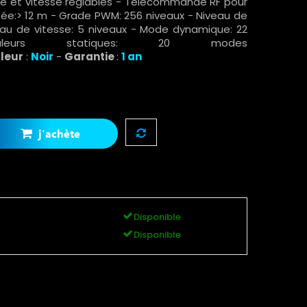
ité et vitesse réglables - Télécommande RF pour
rtée:> 12 m - Grade PWM: 256 niveaux - Niveau de
veau de vitesse: 5 niveaux - Mode dynamique: 22
urs statiques: 20 modes
leur
:
Noir
-
Garantie
:
1 an
j'achète
Disponible
Disponible