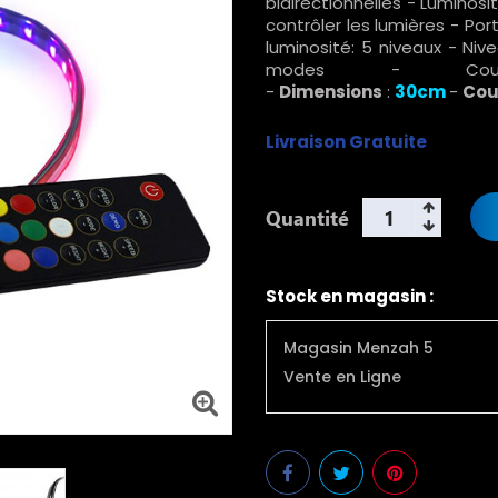
bidirectionnelles - Luminos
contrôler les lumières - Po
luminosité: 5 niveaux - Ni
modes - Coule
-
Dimensions
:
30cm
-
Cou
Livraison Gratuite
Quantité
Stock en magasin :
Magasin Menzah 5
Vente en Ligne