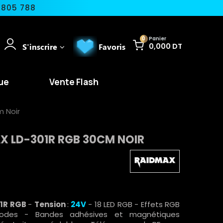
 805 788
0
Panier
S'inscrire
Favoris
0,000 DT
ue
Vente Flash
 Noir
X LD-301R RGB 30CM NOIR
01R RGB
-
Tension
:
24V
- 18 LED RGB - Effets RGB
 modes - Bandes adhésives et magnétiques