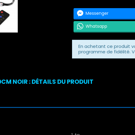
Messenger
Whatsapp
En achetant ce produit 
programme de fidélité. V
CM NOIR : DÉTAILS DU PRODUIT
1 An