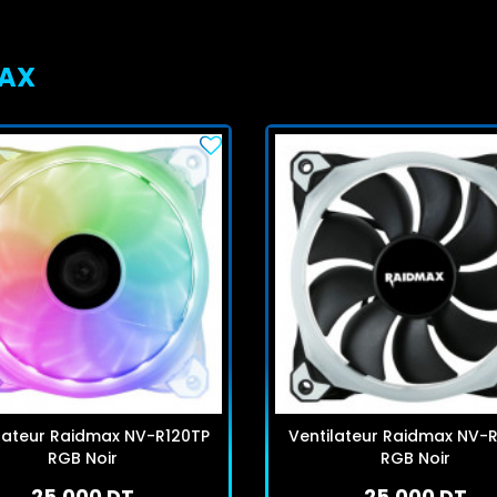
MAX
lateur Raidmax NV-R120TP
Ventilateur Raidmax NV-
RGB Noir
RGB Noir
25,000 DT
25,000 DT