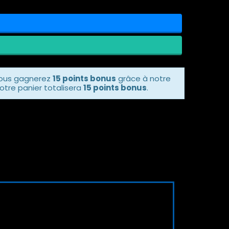
vous gagnerez
15 points bonus
grâce à notre
otre panier totalisera
15 points bonus
.