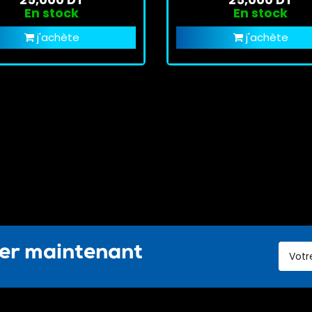
En stock
En stock
j'achète
j'achète
ter maintenant