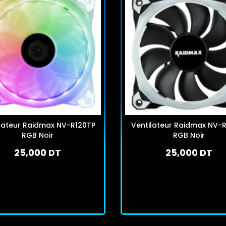
lateur Raidmax NV-R120TP
Ventilateur Raidmax NV-
RGB Noir
RGB Noir
25,000 DT
25,000 DT
En stock
En stock
J'achète
J'achète