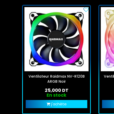
Ventilateur Raidmax NV-R120B
Venti
ARGB Noir
25,000 DT
En stock
j'achète