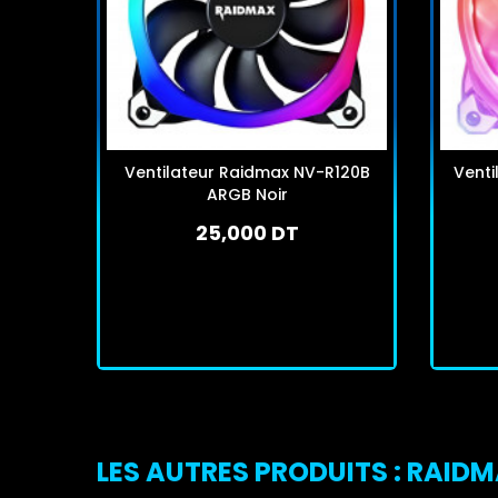
Ventilateur Raidmax NV-R120B
Venti
ARGB Noir
25,000 DT
En stock
J'achète
LES AUTRES PRODUITS : RAID