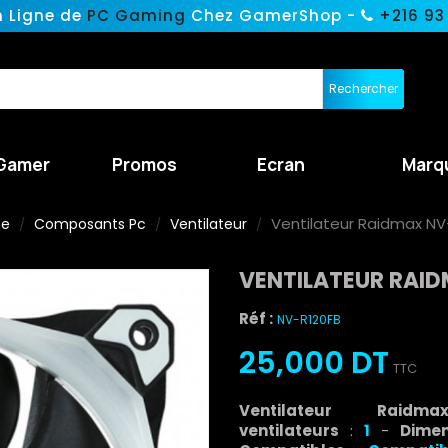
n Ligne de
PC Gaming
Chez GamerShop -
+216 93
Rechercher
Gamer
Promos
Ecran
Marq
Ventilateur Raidmax NV
ne
Composants Pc
Ventilateur
VENTILATEUR RAID
Réf :
NV-R120FB
25,000 DT
TTC
Ventilateur Rai
ventilateurs
:
1
-
Dimen