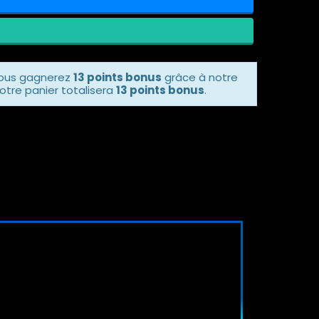
vous gagnerez
13 points bonus
grâce à notre
otre panier totalisera
13 points bonus
.