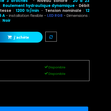
ble 3 broches
-
Niveau sonore
:
20 à 23
t
:
Roulement hydraulique dynamique
-
Débit
itesse
:
1200 tr/min
-
Tension nominale
:
12
5 A
- installation flexible -
LED RGB
- Dimensions :
:
Noir
j'achète
Disponible
Disponible