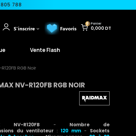
 805 788
0
Panier
S'inscrire
Favoris
0,000 DT
ue
Vente Flash
-R120FB RGB Noir
MAX NV-R120FB RGB NOIR
dmax NV-R120FB
-
Nombre de
sions du ventilateur
:
120 mm
-
Sockets