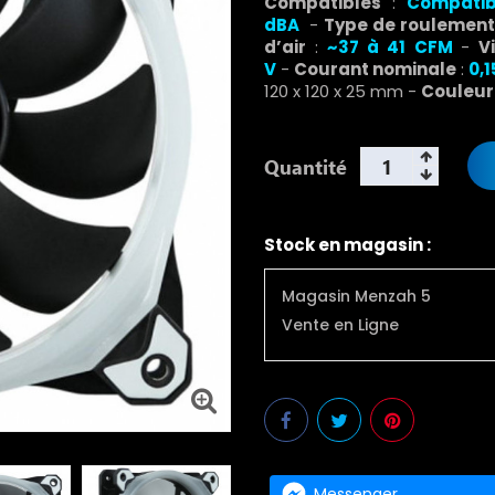
Compatibles
:
Compati
dBA
-
Type de roulemen
d’air
:
~37 à 41 CFM
-
V
V
-
Courant nominale
:
0,1
120 x 120 x 25 mm -
Couleur
Quantité
Stock en magasin :
Magasin Menzah 5
Vente en Ligne
Messenger