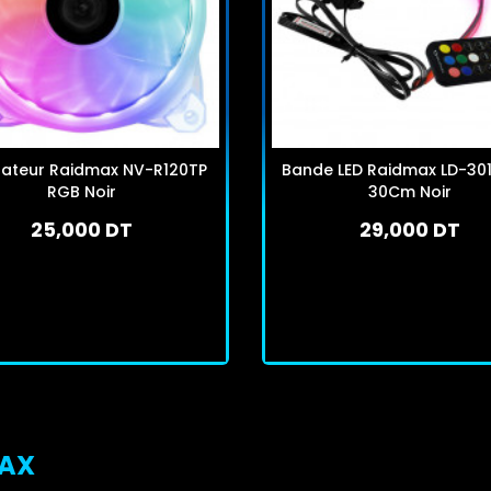
lateur Raidmax NV-R120TP
Bande LED Raidmax LD-30
RGB Noir
30Cm Noir
25,000 DT
29,000 DT
En stock
En stock
J'achète
J'achète
MAX