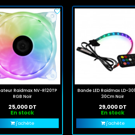
lateur Raidmax NV-R120TP
Bande LED Raidmax LD-30
RGB Noir
30Cm Noir
25,000 DT
29,000 DT
En stock
En stock
j'achète
j'achète