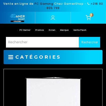
Vente en Ligne de
PC Gaming
Chez GamerShop -
+216 93
805 788
0
PC Gamer
Promos
Ecran
Marque
Vente Flash
Rechercher
CATÉGORIES