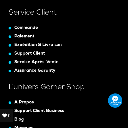
Service Client
Commande
Paiement
Expédition & Livraison
Support Client
Service Après-Vente
Assurance Garanty
L’univers Gamer Shop
A Propos
Contactez
nous
Support Client Business
0
0
Blog