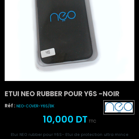
ETUI NEO RUBBER POUR Y6S -NOIR
Réf :
NEO-COVER-Y6S/BK
10,000 DT
TTC
Etui
NEO rubber pour
Y6S- Etui de protection ultra mince