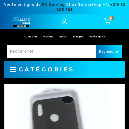
Vente en Ligne de
PC Gaming
Chez GamerShop -
+216 93
805 788
0
PC Gamer
Promos
Ecran
Marque
Vente Flash
Rechercher
CATÉGORIES