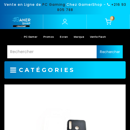
Vente en Ligne de
PC Gaming
Chez GamerShop -
+216 93
805 788
0
PC Gamer
Promos
Ecran
Marque
Vente Flash
Rechercher
CATÉGORIES