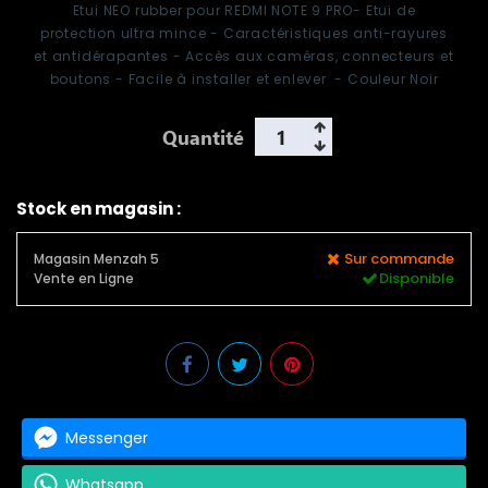
Etui
NEO rubber pour REDMI NOTE 9 PRO
- Etui de
protection ultra mince - Caractéristiques anti-rayures
et antidérapantes - Accès aux caméras, connecteurs et
boutons - Facile à installer et enlever - Couleur Noir
Quantité
Stock en magasin :
Sur commande
Magasin Menzah 5
Disponible
Vente en Ligne
Messenger
Whatsapp