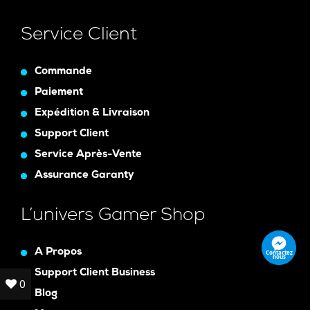
Service Client
Commande
Paiement
Expédition & Livraison
Support Client
Service Après-Vente
Assurance Garanty
L’univers Gamer Shop
A Propos
Contactez
nous
Support Client Business
0
0
Blog