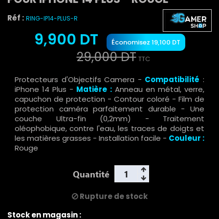
Réf :
RING-IP14-PLUS-R
9,900 DT
Économisez 19,100 DT
29,000 DT
TTC
Protecteurs d'Objectifs Camera -
Compatibilité
:
iPhone 14 Plus -
Matière
:
Anneau en métal, verre,
capuchon de protection - Contour coloré - Film de
protection caméra parfaitement durable - Une
couche Ultra-fin (0,2mm) - Traitement
oléophobique, contre l'eau, les traces de doigts et
les matières grasses - Installation facile -
Couleur :
Rouge
Quantité
Rupture de stock
Stock en magasin :