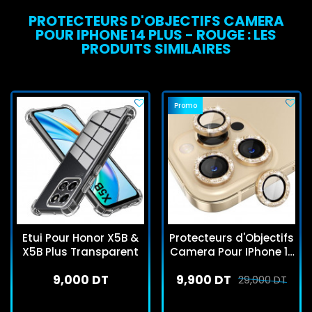
PROTECTEURS D'OBJECTIFS CAMERA
POUR IPHONE 14 PLUS - ROUGE : LES
PRODUITS SIMILAIRES
Promo
Etui Pour Honor X5B &
Protecteurs d'Objectifs
X5B Plus Transparent
Camera Pour IPhone 12
Pro - Gold Brillant
9,000 DT
9,900 DT
29,000 DT
En stock
En stock