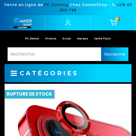
Vente en Ligne de
PC Gaming
Chez GamerShop -
+216 93
805 788
0
PC Gamer
Promos
Ecran
Marque
Vente Flash
Rechercher
CATÉGORIES
RUPTURE DE STOCK