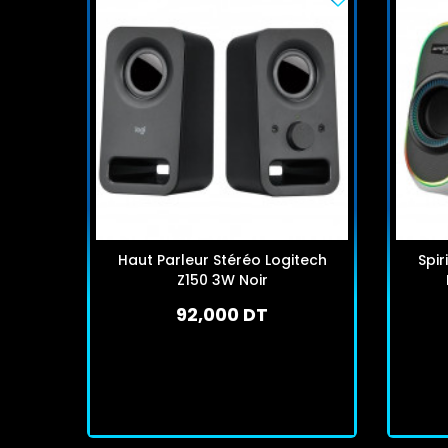
Haut Parleur Stéréo Logitech
Spir
Z150 3W Noir
92,000 DT
En stock
J'achète