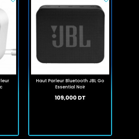
rleur
Haut Parleur Bluetooth JBL Go
Haut
nc
Essential Noir
109,000 DT
En stock
J'achète