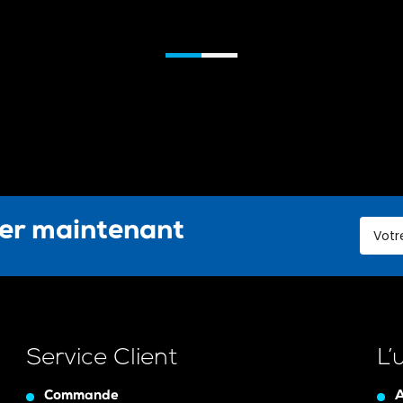
ter maintenant
Service Client
L’
Commande
A