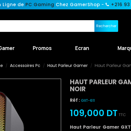
n Ligne de
PC Gaming
Chez GamerShop -
+216 93
Rechercher
Gamer
Promos
Ecran
Marq
Haut Parleur Gam
ne
Accessoires Pc
Haut Parleur Gamer
HAUT PARLEUR GAM
NOIR
Réf :
GXT-611
109,000 DT
TTC
Haut Parleur Gamer
GXT