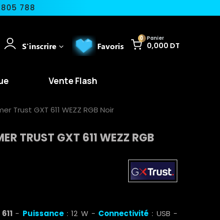
 805 788
0
Panier
S'inscrire
Favoris
0,000 DT
ue
Vente Flash
er Trust GXT 611 WEZZ RGB Noir
ER TRUST GXT 611 WEZZ RGB
 611
-
Puissance
: 12 W -
Connectivité
: USB -