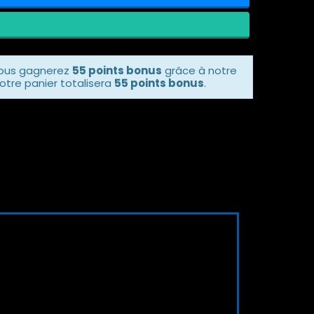
vous gagnerez
55 points bonus
grâce à notre
otre panier totalisera
55 points bonus
.