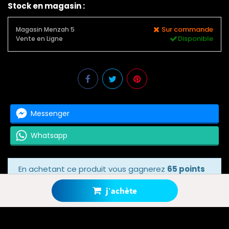
Stock en magasin :
Sur commande
Magasin Menzah 5
Disponible
Vente en Ligne
Messenger
Whatsapp
En achetant ce produit vous gagnerez
65 points
bonus
grâce à notre programme de fidélité.
Votre panier totalisera
65 points bonus
.
j'achète