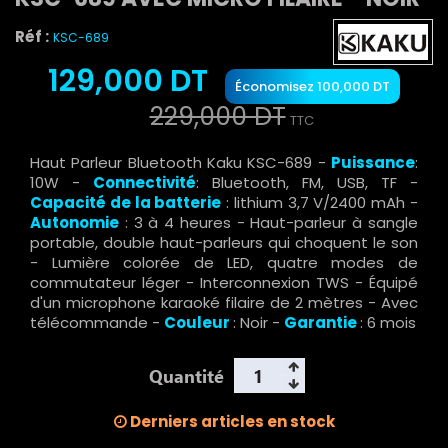
Réf :
KSC-689
129,000 DT
Économisez 100,000 DT
229,000 DT
TTC
Haut Parleur Bluetooth Kaku KSC-689 -
Puissance
:
10W -
Connectivité
: Bluetooth, FM, USB, TF -
Capacité de la batterie
: lithium 3,7 V/2400 mAh -
Autonomie
: 3 à 4 heures - Haut-parleur à sangle
portable, double haut-parleurs qui choquent le son
- Lumière colorée de LED, quatre modes de
commutateur léger - Interconnexion TWS - Équipé
d'un microphone karaoké filaire de 2 mètres - Avec
télécommande -
Couleur
: Noir -
Garantie
: 6 mois
Quantité
Derniers articles en stock