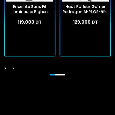
Enceinte Sans Fil
Haut Parleur Gamer
Lumineuse Bigben
Redragon AHRI GS-598
PARTYBTIPMINI 20W Noir
RGB Noir
119,000 DT
129,000 DT
En stock
En stock
J'achète
J'achète