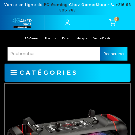
Vente en Ligne de
PC Gaming
Chez GamerShop -
+216 93
805 788
0
PC Gamer
Promos
Ecran
Marque
Vente Flash
Rechercher
CATÉGORIES