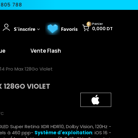
 805 788
0
Panier
S'inscrire
Favoris
0,000 DT
ue
Vente Flash
14 Pro Max 128Go Violet
X 128GO VIOLET
TC
 OLED Super Retina XDR HDR10, Dolby Vision, 120Hz -
ixels à 460 ppp-
Système d'exploitation
: iOS 16 -