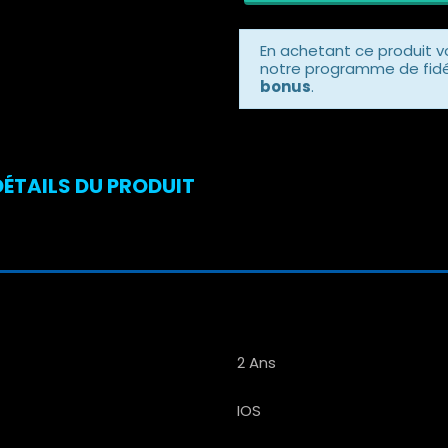
En achetant ce produit 
notre programme de fidél
bonus
.
DÉTAILS DU PRODUIT
2 Ans
IOS