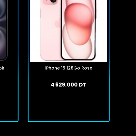
ir
iPhone 15 128Go Rose
i
4 629,000 DT
En stock
J'achète