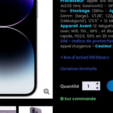
Processeur
: Apple A16 b
4x2.02 GHz Sawtooth) - G
Go-
Stockage
: 128Go -
A
24mm (large), 1/1.28", 1.
(téléobjectif), 1/3.5" + 12 M
Appareil Avant
12 MégaPix
avec Wifi, 5G , GPS , et Bl
rapide, PD2.0, 50% en 30 m
SIM - Indice de protection
Appel d’urgence -
Couleur
+ Bon d'achat 100 Dinars
Livraison Gratuite
Quantité
Sur commande