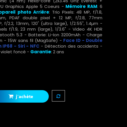
ionic (4 nm) Hexa-core (2x3.46 GHz Everest +
PU Graphics Apple 5 Coeurs -
Mémoire RAM
: 6
ppareil photo Arrière
: Trio Pixels: 48 MP, f/1.8,
22µm, PDAF double pixel + 12 MP, f/2.8, 77mm
P, f/2.2, 13mm, 120˚ (ultra large), 1/2.55", 1.4µm -
els f/1.9, 23 mm (large), 1/3.6" - Video 4K HDR
uetooth 5.3 - Batterie: Li-Ion 3200mAh - Charge
in - 15W sans fil (MagSafe) -
Face ID - Double
 IP68 - Siri - NFC
- Détection des accidents -
: violet foncé -
Garantie
: 2 ans
j'achète