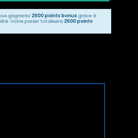
vous gagnerez
2500 points bonus
grâce à
ité. Votre panier totalisera
2500 points