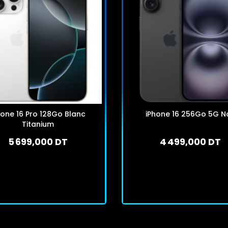
hone 16 Pro 128Go Blanc
iPhone 16 256Go 5G No
Titanium
5 699,000 DT
4 499,000 DT
En stock
En stock
J'achète
J'achète