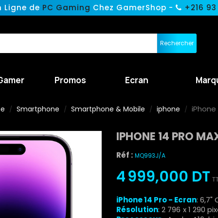
n Ligne de
PC Gaming
Chez GamerShop -
+216 93
Rechercher
Gamer
Promos
Ecran
Marq
iPhone 
ne
Smartphone
Smartphone & Mobile
iphone
IPHONE 14 PRO MA
Réf :
MQ993J/A
4 999,000 DT
T
iPhone 14 Pro
-
Ecran
: 6,7"
Résolution
: 2 796 x 1 290 p