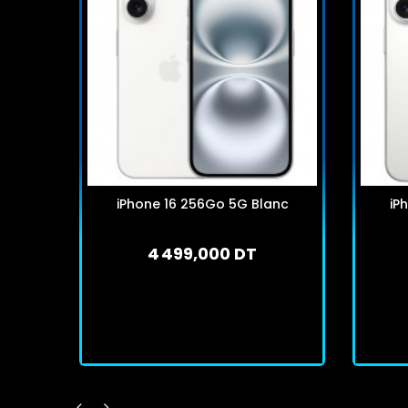
iPhone 16 256Go 5G Blanc
iP
4 499,000 DT
En stock
J'achète