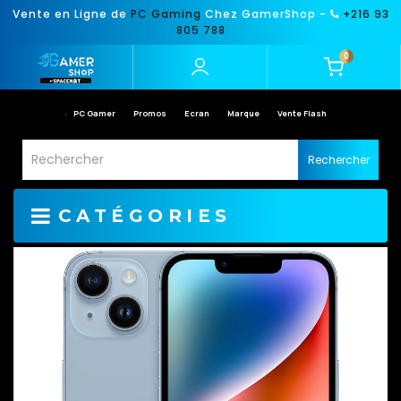
Vente en Ligne de
PC Gaming
Chez GamerShop -
+216 93
805 788
0
PC Gamer
Promos
Ecran
Marque
Vente Flash
Rechercher
CATÉGORIES