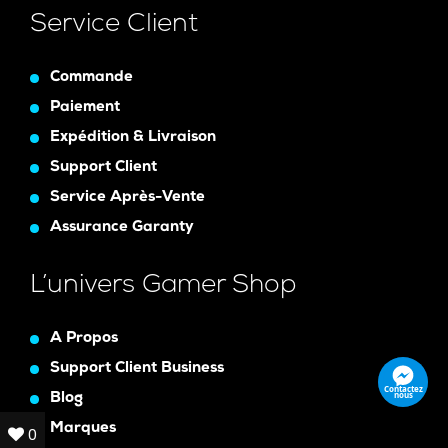
Service Client
Commande
Paiement
Expédition & Livraison
Support Client
Service Après-Vente
Assurance Garanty
L’univers Gamer Shop
A Propos
Support Client Business
Contactez
nous
Blog
Marques
0
0