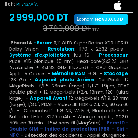
Réf :
MPVN3AA/A
2 999,000 DT
Économisez 800,000 DT
3 799,000 DT
TTC
iPhone 14
-
Ecran
: 6,1" OLED Super Retina XDR HDR10,
Dolby Vision -
Résolution
: 1170 x 2532 pixels -
Système d'exploitation
: iOS 16 -
Processeur
:
Puce A15 bionique (5 nm) Hexa-core(2x3.23 GHz
Avalanche + 4x1.82 GHz Blizzard) - GPU Graphics
Apple 5 Coeurs -
Mémoire RAM
: 6 Go-
Stockage
:
128 Go -
Appareil photo Arrière
: DualPixels: 12
MégaPixels f/1.5, 26mm (large), 1/1.7", 1.9µm, PDAF
double pixel + 12 MégaPixels f/2.4, 13mm, 120˚ (ultra
large) -
Appareil Avant
12 MégaPixels f/1.9, 23 mm
(large), 1/3.6", PDAF - Video 4K HDR à 24, 25, 30 ou 60
i/s - Connectivité: 5G NR, Wi‑Fi 6, Bluetooth 5.3 -
Batterie: Li-Ion 3279 mAh - Charge rapide, PD2.0,
50% en 30 min - 15W sans fil (MagSafe) -
Face ID -
Double SIM - Indice de protection IP68 - Siri -
NFC
- Détection des accidents - Appel d’urgence -