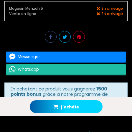
En arrivage
Magasin Menzah 5
En arrivage
Vente en Ligne
Messenger
Whatsapp
En achetant ce produit vous gagnerez
1500
points bonus
grâce à notre programme de
fidélité. Votre panier totalisera
1500 points
bonus
.
j'achète