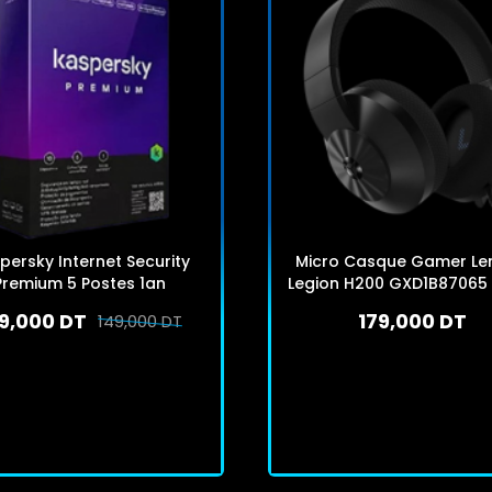
persky Internet Security
Micro Casque Gamer Le
Premium 5 Postes 1an
Legion H200 GXD1B87065 
9,000 DT
179,000 DT
149,000 DT
Rupture de stock
Rupture de stock
Rupture De Stock
Rupture De Stock