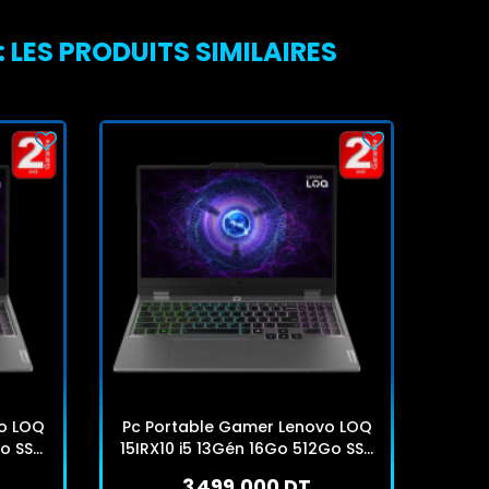
 LES PRODUITS SIMILAIRES
o LOQ
Pc Portable Gamer Lenovo LOQ
Pc P
Go SSD
15IRX10 i5 13Gén 16Go 512Go SSD
15AR
Windows 11
3 499,000 DT