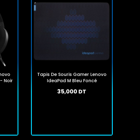
novo
Tapis De Souris Gamer Lenovo
- Noir
IdeaPad M Bleu Foncé
35,000 DT
En arrivage
J'achète