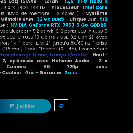
vo LOQ 15IAX9
-
Ecran
:
15,6" FHD (1920 x
et, 100 % sRGB, 144 Hz -
Processeur
:
Intel
Core
GHz, 18Mo de mémoire ,
12 cores
) -
Système
-
Mémoire RAM
:
32 Go DDR5
-
Disque Dur
:
512
ue
:
NVIDIA GeForce RTX 3050 6 Go GDDR6
,
ec Bluetooth 5.2 et Wifi 6, 3 ports USB-A (USB 5
port USB-C (USB 10 Gbit/s / USB 3.2 Gen 2), avec
rt 1.4, 1 port HDMI 2.1, jusqu'à 8K/60 Hz, 1 prise
,5 mm), 1 port Ethernet (RJ-45), 1 connecteur
étroéclairage blanc
, français/arabe
-
Haut-
 2, optimisés avec Nahimic Audio
-
2 x
-
Caméra HD 720p avec
-
Couleur
:
Gris
-
Garantie
:
2 ans
j'achète