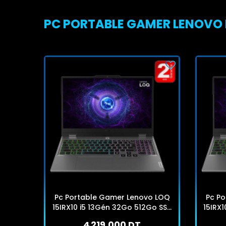
PC PORTABLE GAMER LENOVO LO
Pc Portable Gamer Lenovo LOQ
Pc P
15IRX10 i5 13Gén 32Go 512Go SSD
15IRX
Windows 11
4 219,000 DT