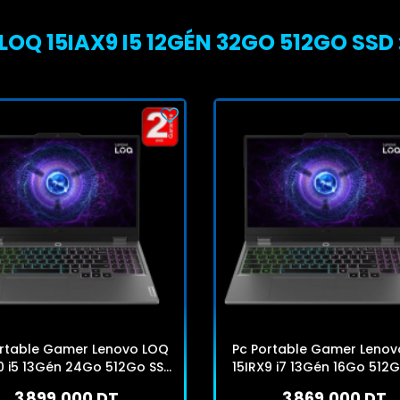
Q 15IAX9 I5 12GÉN 32GO 512GO SSD :
ortable Gamer Lenovo LOQ
Pc Portable Gamer Lenov
10 i5 13Gén 24Go 512Go SSD
15IRX9 i7 13Gén 16Go 512
Windows 11
Windows 11
3 899,000 DT
3 869,000 DT