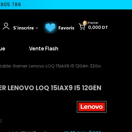
 805 788
0
Panier
S'inscrire
Favoris
0,000 DT
ue
Vente Flash
table Gamer Lenovo LOQ 15IAX9 i5 12Gén 32Go
R LENOVO LOQ 15IAX9 I5 12GÉN
C