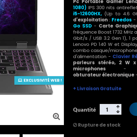
Pc Portable Gamer Leno
1080)
IPS 300 nits antirefl
i5-12600HX,
(Up to 4.6 
d'exploitation
:
Freedos
Go SSD
-
Carte Graphiq
fréquence Boost 1732 MHz av
Gbit/s / USB 3.2 Gen 1), 1 
Lenovo PD 140 W et DisplayPo
combo casque/microphone (3
d'alimentation -
Clavier
R
parleurs stéréo, 2 W x
microphones
obturateur
électronique
EXCLUSIVITÉ WEB !
+ Livraison Gratuite
Quantité
Rupture de stock