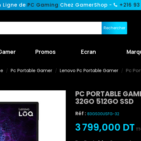
n Ligne de
PC Gaming
Chez GamerShop -
+216 93
Rechercher
Gamer
Promos
Ecran
Marq
Pc Por
ne
Pc Portable Gamer
Lenovo Pc Portable Gamer
PC PORTABLE GAME
32GO 512GO SSD
Réf :
83GS00USFG-32
3 799,000 DT
TT