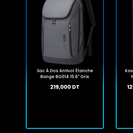
Sac À Dos Antivol Étanche
Kas
Bange BG014 15.6" Gris
219,000 DT
12
En stock
J'achète