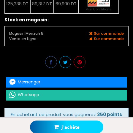
125,238 DT
89,317 DT
69,900 DT
Voir Conditions
Stock en magasin :
Sur commande
Magasin Menzah 5
Sur commande
Vente en Ligne
Messenger
Whatsapp
En achetant ce produit vous gagnerez
350 points
bonus
grâce à notre programme de fidélité.
Votre panier totalisera
350 points bonus
.
j'achète