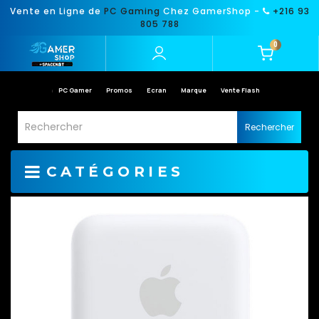
Vente en Ligne de
PC Gaming
Chez GamerShop -
+216 93
805 788
0
PC Gamer
Promos
Ecran
Marque
Vente Flash
Rechercher
CATÉGORIES