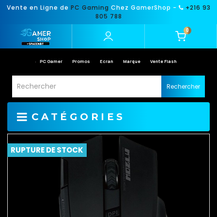
Vente en Ligne de
PC Gaming
Chez GamerShop -
+216 93
805 788
0
PC Gamer
Promos
Ecran
Marque
Vente Flash
Rechercher
CATÉGORIES
RUPTURE DE STOCK