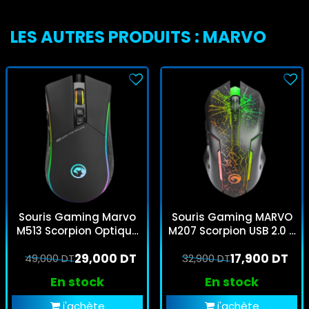
LES AUTRES PRODUITS : MARVO
Souris Gaming Marvo
Souris Gaming MARVO
M513 Scorpion Optique
M207 Scorpion USB 2.0 6
4800 DPI 7 boutons USB
Boutons 7 Couleurs
29,000 DT
17,900 DT
49,000 DT
2.0 Windows
32,900 DT
3200DPI
En stock
En stock
j'achète
j'achète