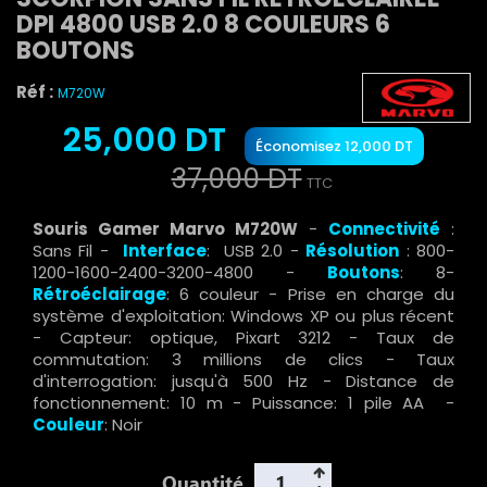
DPI 4800 USB 2.0 8 COULEURS 6
BOUTONS
Réf :
M720W
25,000 DT
Économisez 12,000 DT
37,000 DT
TTC
Souris Gamer Marvo M720W
-
Connectivité
:
Sans Fil -
Interface
: USB 2.0 -
Résolution
: 800-
1200-1600-2400-3200-4800 -
Boutons
: 8-
Rétroéclairage
: 6 couleur - Prise en charge du
système d'exploitation: Windows XP ou plus récent
- Capteur: optique, Pixart 3212 - Taux de
commutation: 3 millions de clics - Taux
d'interrogation: jusqu'à 500 Hz - Distance de
fonctionnement: 10 m - Puissance: 1 pile AA -
Couleur
: Noir
Quantité