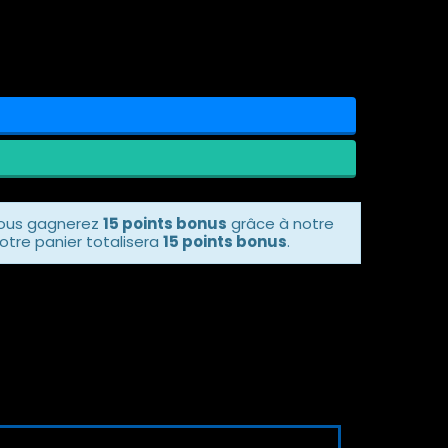
vous gagnerez
15 points bonus
grâce à notre
otre panier totalisera
15 points bonus
.