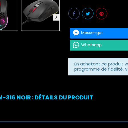
Messenger
Whatsapp
En achetant ce produit 
programme de fidélité. V
-316 NOIR : DÉTAILS DU PRODUIT