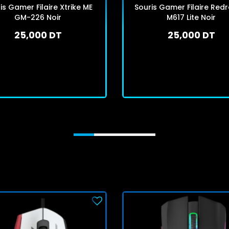
is Gamer Filaire Xtrike ME
Souris Gamer Filaire Red
GM-226 Noir
M617 Lite Noir
25,000 DT
25,000 DT
En stock
En stock
J'achète
J'achète
E