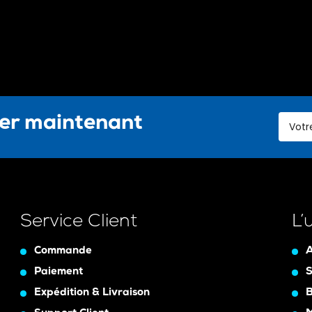
ter maintenant
Service Client
L’
Commande
A
Paiement
S
Expédition & Livraison
B