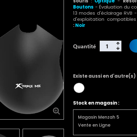
souris
:
Optique
-
Résol
Boutons
- Évaluation du co
13 modes d'éclairage RVB -
d'exploitation compatible
:
Noir
Quantité
Existe aussi en d'autre(s)
Stock en magasin :
Magasin Menzah 5
Vente en Ligne