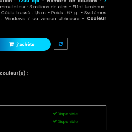
ution
:
7200
dpi
-
Nombre de boutons
:
7
mmutateur : 3 millions de clics - Effet lumineux :
 Câble tressé : 1,5 m - Poids : 67 g - Systèmes
s : Windows 7 ou version ultérieure -
Couleur
j'achète
 couleur(s) :
Disponible
Disponible