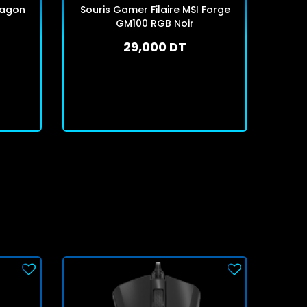
ragon
Souris Gamer Filaire MSI Forge
Sour
GM100 RGB Noir
Se
29,000 DT
En stock
J'achète