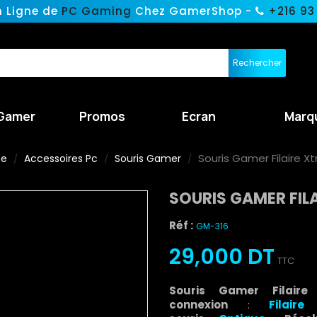
n Ligne de
PC Gaming
Chez GamerShop -
+216 93
Rechercher
Gamer
Promos
Ecran
Marq
Souris Gamer Filaire Xt
ne
Accessoires Pc
Souris Gamer
SOURIS GAMER FILA
Réf :
GM-316
29,000 DT
TTC
Souris Gamer Filair
connexion
:
Filaire