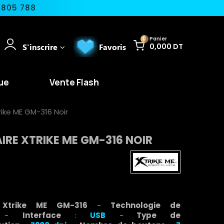
 805 788
0
Panier
S'inscrire
Favoris
0,000 DT
ue
Vente Flash
rike ME GM-316 Noir
IRE XTRIKE ME GM-316 NOIR
e Xtrike ME GM-316
-
Technologie de
-
Interface
:
USB
-
Type de