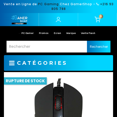
Vente en Ligne de
PC Gaming
Chez GamerShop -
+216 93
805 788
0
PC Gamer
Promos
Ecran
Marque
Vente Flash
Rechercher
CATÉGORIES
RUPTURE DE STOCK