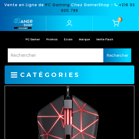
Vente en Ligne de
PC Gaming
Chez GamerShop -
+216 93
805 788
0
PC Gamer
Promos
Ecran
Marque
Vente Flash
Rechercher
CATÉGORIES