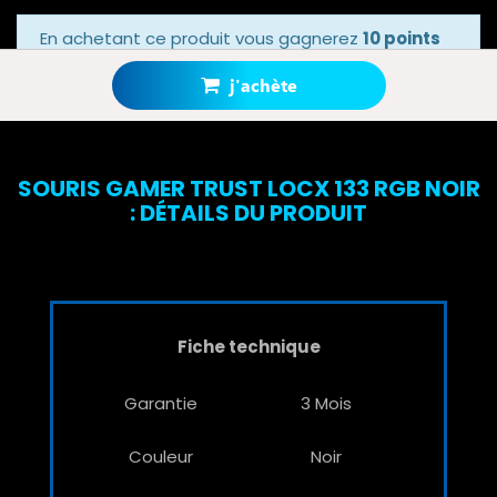
En achetant ce produit vous gagnerez
10 points
bonus
grâce à notre programme de fidélité.
Votre panier totalisera
10 points bonus
.
j'achète
SOURIS GAMER TRUST LOCX 133 RGB NOIR
: DÉTAILS DU PRODUIT
Fiche technique
Garantie
3 Mois
Couleur
Noir