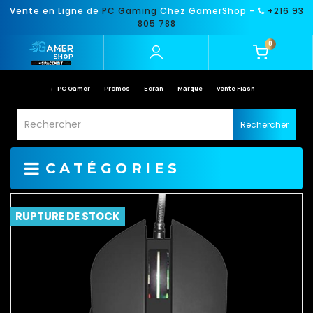
Vente en Ligne de
PC Gaming
Chez GamerShop -
+216 93
805 788
0
PC Gamer
Promos
Ecran
Marque
Vente Flash
Rechercher
CATÉGORIES
RUPTURE DE STOCK