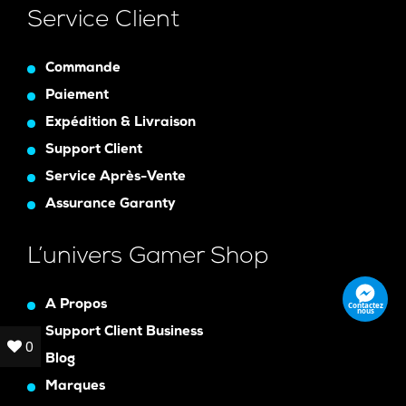
Service Client
Commande
Paiement
Expédition & Livraison
Support Client
Service Après-Vente
Assurance Garanty
L’univers Gamer Shop
A Propos
Contactez
nous
Support Client Business
0
0
Blog
Marques