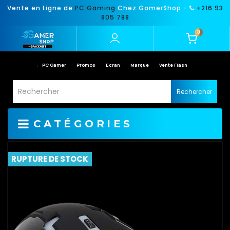
Vente en Ligne de
PC Gaming
Chez GamerShop -
+216 93
805 788
0
PC Gamer
Promos
Ecran
Marque
Vente Flash
Rechercher
CATÉGORIES
RUPTURE DE STOCK