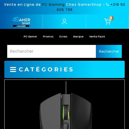
Vente en Ligne de
PC Gaming
Chez GamerShop -
+216 93
805 788
0
PC Gamer
Promos
Ecran
Marque
Vente Flash
Rechercher
CATÉGORIES