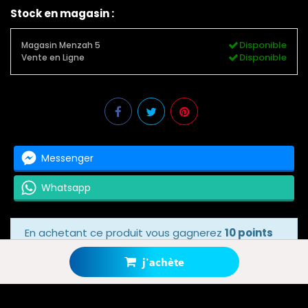
Stock en magasin :
Disponible
Magasin Menzah 5
Disponible
Vente en Ligne
Messenger
Whatsapp
En achetant ce produit vous gagnerez
10 points
bonus
grâce à notre programme de fidélité.
Votre panier totalisera
10 points bonus
.
j'achète