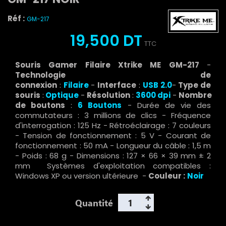
Réf :
GM-217
19,500 DT
TTC
Souris Gamer Filaire Xtrike ME GM-217
-
Technologie de
connexion
:
Filaire
-
Interface
:
USB
2.0
-
Type de
souris
:
Optique
-
Résolution
:
3600
dpi
-
Nombre
de boutons
:
6 Boutons
- Durée de vie des
commutateurs : 3 millions de clics - Fréquence
d'interrogation : 125 Hz - Rétroéclairage : 7 couleurs
- Tension de fonctionnement : 5 V - Courant de
fonctionnement : 50 mA - Longueur du câble : 1,5 m
- Poids : 68 g - Dimensions : 127 × 66 × 39 mm ± 2
mm Systèmes d'exploitation compatibles :
Windows XP ou version ultérieure -
Couleur :
Noir
Quantité