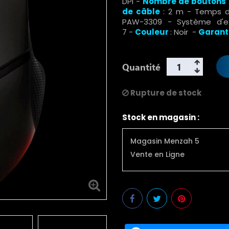
DPI -
Nombre de boutons
de câble
: 2 m - Temps d
PAW-3309 - Système d'ex
7
-
Couleur
: Noir -
Garant
Quantité
Rupture de stock
Stock en magasin :
Magasin Menzah 5
Vente en Ligne