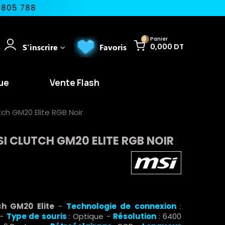
 805 788
0
Panier
S'inscrire
Favoris
0,000 DT
ue
Vente Flash
ch GM20 Elite RGB Noir
I CLUTCH GM20 ELITE RGB NOIR
h GM20 Elite
-
Technologie de connexion
:
-
Type de souris
: Optique -
Résolution
: 6400