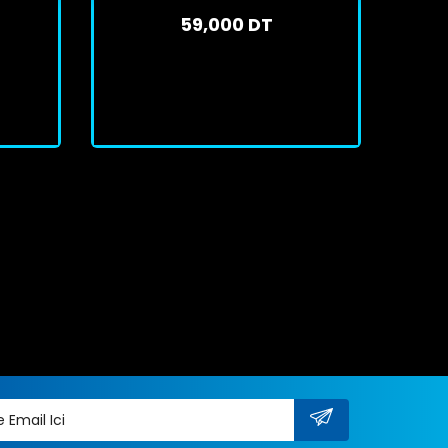
59,000 DT
En stock
J'achète