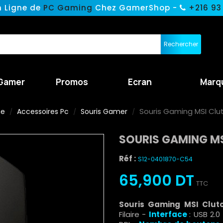
n Ligne de
PC Gaming
Chez GamerShop -
+216 93
Rechercher
Gamer
Promos
Ecran
Marq
Souris Gaming MSI Clut
ne
Accessoires Pc
Souris Gamer
SOURIS GAMING MS
Réf :
S12-0401870-C54
65,900 DT
TTC
Souris Gaming MSI Clutc
Filaire
-
Interface
: USB 2.0