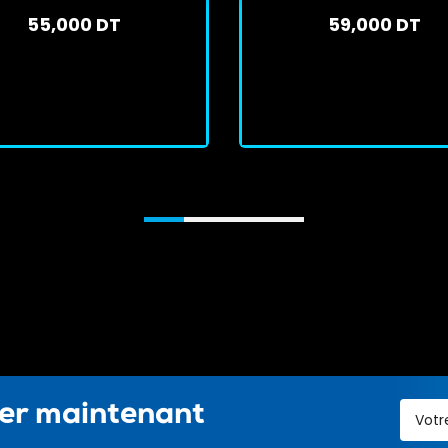
55,000 DT
59,000 DT
En stock
En stock
J'achète
J'achète
ter maintenant