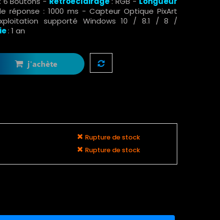
: 6 Boutons -
Rétroéclairage
: RGB -
Longueur
e réponse : 1000 ms - Capteur Optique PixArt
ploitation supporté Windows 10 / 8.1 / 8 /
ie
: 1 an
j'achète
Rupture de stock
Rupture de stock