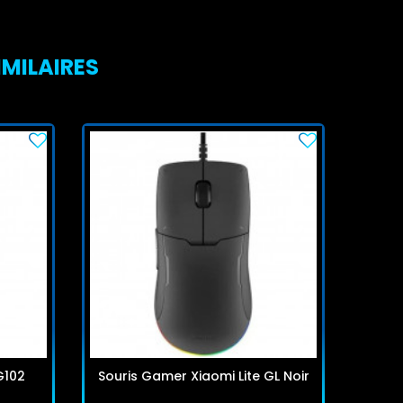
IMILAIRES
G102
Souris Gamer Xiaomi Lite GL Noir
Sou