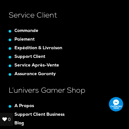
Service Client
Commande
Paiement
Expédition & Livraison
Support Client
Service Après-Vente
Assurance Garanty
L’univers Gamer Shop
A Propos
Contactez
nous
Support Client Business
0
0
Blog