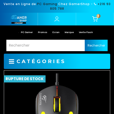
Vente en Ligne de
PC Gaming
Chez GamerShop -
+216 93
805 788
0
PC Gamer
Promos
Ecran
Marque
Vente Flash
Rechercher
CATÉGORIES
RUPTURE DE STOCK