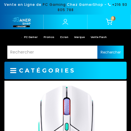
Vente en Ligne de
PC Gaming
Chez GamerShop -
+216 93
805 788
0
PC Gamer
Promos
Ecran
Marque
Vente Flash
Rechercher
CATÉGORIES