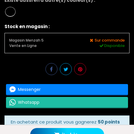
Existe aussi en d'autre(s) couleur(s) :
Stock en magasin :
Sur commande
Magasin Menzah 5
Disponible
Vente en Ligne
Messenger
Whatsapp
En achetant ce produit vous gagnerez
50 points
bonus
grâce à notre programme de fidélité.
Votre panier totalisera
50 points bonus
.