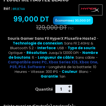
Réf :
8R2E7AA
99,000 DT
Économisez 30,000 DT
129,000 DT
TTC
Souris Gamer Sans Fil HyperX Plusefire Haste2
-
Technologie de connexion
: Sans Fil 2.4GHz &
Bluetooth 5.2 -
Interface
: USB -
Type de souris
:
Optique -
Résolution
:
Jusqu'à 12000 DPI -
Nombre
de boutons
: 6 -
Longueur de câble
: Sans câble -
Compatible avec
PC, Xbox Series X|S, Xbox One,
PS5, PS4. Software
- Longévité de la batterie: 10
Heures - Vitesse: 300 IPS
-
Couleur
: Blanc -
Garantie
: 1an
Quantité