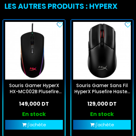
LES AUTRES PRODUITS : HYPERX
Souris Gamer HyperX
Souris Gamer Sans Fil
HX-MC002B Plusefire
HyperX Plusefire Haste2
Surge RGB Noir
Noir
149,000 DT
129,000 DT
En stock
En stock
j'achète
j'achète