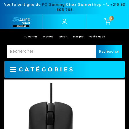
Vente en Ligne de
PC Gaming
Chez GamerShop -
+216 93
805 788
0
PC Gamer
Promos
Ecran
Marque
Vente Flash
Rechercher
CATÉGORIES