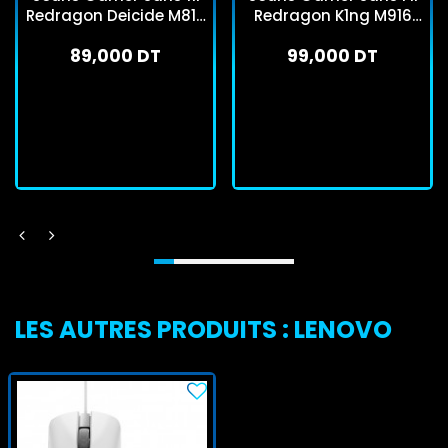
Redragon Deicide M816
Redragon K1ng M916
Pro Noir
Pro 1K Blanc
89,000 DT
99,000 DT
En stock
En stock
J'achète
J'achète
LES AUTRES PRODUITS : LENOVO