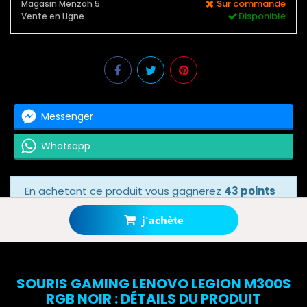
Sur commande
Magasin Menzah 5
Disponible
Vente en Ligne
Messenger
Whatsapp
En achetant ce produit vous gagnerez
43 points
bonus
grâce à notre programme de fidélité.
Votre panier totalisera
43 points bonus
.
j'achète
SOURIS GAMING LENOVO LEGION M300S
RGB NOIR : DÉTAILS DU PRODUIT