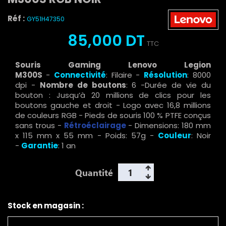
Réf :
GY51H47350
85,000 DT
TTC
Souris Gaming Lenovo Legion
M300S
-
Connectivité
: Filaire -
Résolution
: 8000
dpi -
Nombre de boutons
: 6 -Durée de vie du
bouton : Jusqu’à 20 millions de clics pour les
boutons gauche et droit - Logo avec 16,8 millions
de couleurs RGB - Pieds de souris 100 % PTFE conçus
sans trous -
Rétroéclairage
- Dimensions: 180 mm
x 115 mm x 55 mm - Poids: 57g -
Couleur
: Noir
-
Garantie
: 1 an
Quantité
Stock en magasin :