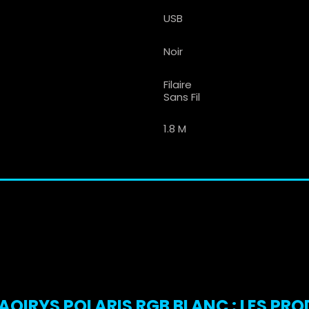
USB
Noir
Filaire
Sans Fil
1.8 M
QIRYS POLARIS RGB BLANC : LES PROD