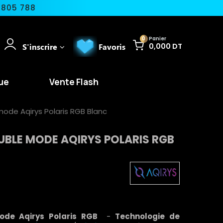
 805 788
0
Panier
S'inscrire
Favoris
0,000 DT
ue
Vente Flash
ode Aqirys Polaris RGB Blanc
BLE MODE AQIRYS POLARIS RGB
ode Aqirys Polaris RGB
-
Technologie de