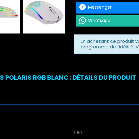
Messenger
Whatsapp
En achetant ce produit 
programme de fidélité. V
 POLARIS RGB BLANC : DÉTAILS DU PRODUIT
1 An