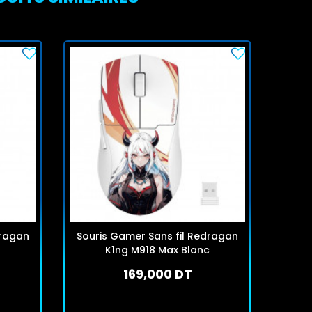
dragan
Souris Gamer Sans fil Redragan
Sour
K1ng M918 Max Blanc
169,000 DT
En stock