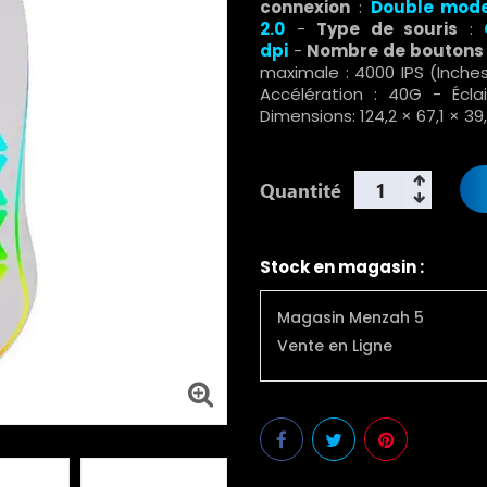
connexion
:
Double mode:
2.0
-
Type de souris
:
dpi
-
Nombre de boutons
maximale : 4000 IPS (Inches
Accélération : 40G - Écl
Dimensions: 124,2 × 67,1 × 3
Quantité
Stock en magasin :
Magasin Menzah 5
Vente en Ligne