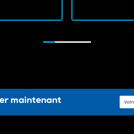
J'achète
J'achète
ter maintenant