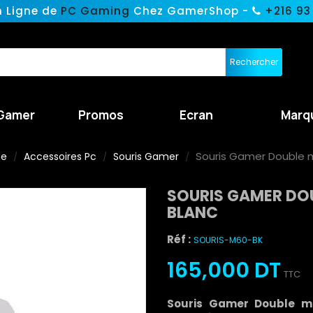
n Ligne de
PC Gaming
Chez GamerShop -
+216 93
Rechercher
Gamer
Promos
Ecran
Marq
Souris Gamer Double m
ne
Accessoires Pc
Souris Gamer
SOURIS GAMER DOU
BLANC
Réf :
SOURIS-M60-BK
165,000 DT
TTC
Souris Gamer Double m