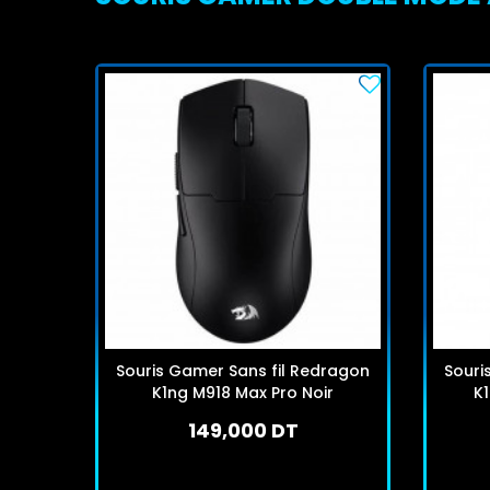
Souris Gamer Sans fil Redragon
Souri
K1ng M918 Max Pro Noir
K
149,000 DT
En stock