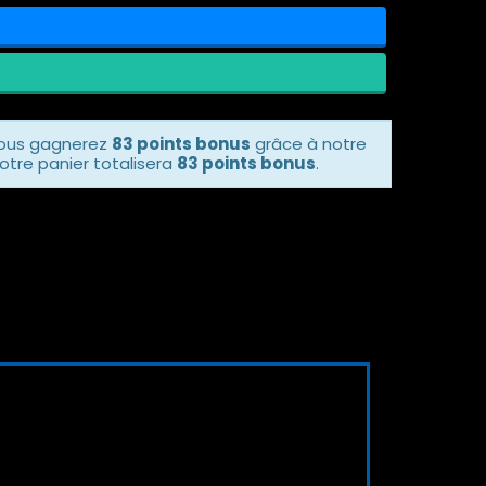
vous gagnerez
83 points bonus
grâce à notre
otre panier totalisera
83 points bonus
.