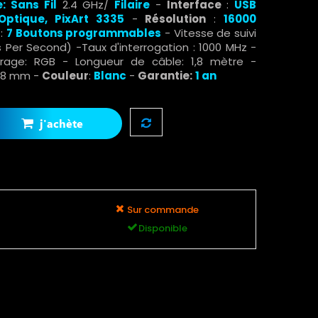
 Sans Fil
2.4 GHz/
Filaire
-
Interface
:
USB
Optique, PixArt 3335
-
Résolution
:
16000
:
7 Boutons programmables
- Vitesse de suivi
 Per Second) -Taux d'interrogation : 1000 MHz -
airage: RGB - Longueur de câble: 1,8 mètre -
9,8 mm -
Couleur
:
Blanc
-
Garantie:
1 an
j'achète
Sur commande
Disponible