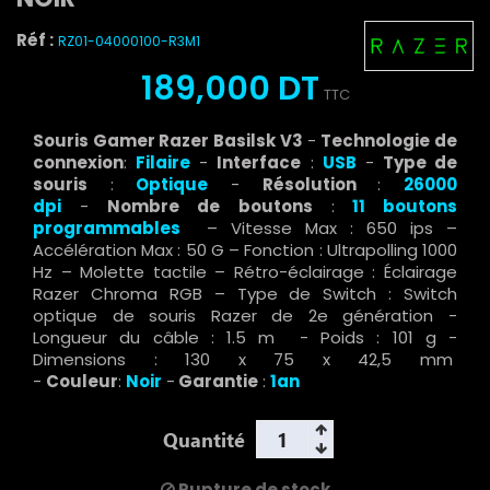
Réf :
RZ01-04000100-R3M1
189,000 DT
TTC
Souris Gamer Razer Basilsk V3
-
Technologie de
connexion
:
Filaire
-
Interface
:
USB
-
Type de
souris
:
Optique
-
Résolution
:
26000
dpi
-
Nombre de boutons
:
11 boutons
programmables
– Vitesse Max : 650 ips –
Accélération Max : 50 G – Fonction : Ultrapolling 1000
Hz – Molette tactile – Rétro-éclairage : Éclairage
Razer Chroma RGB – Type de Switch : Switch
optique de souris Razer de 2e génération -
Longueur du câble : 1.5 m - Poids : 101 g -
Dimensions : 130 x 75 x 42,5 mm
-
Couleur
:
Noir
-
Garantie
:
1an
Quantité
Rupture de stock