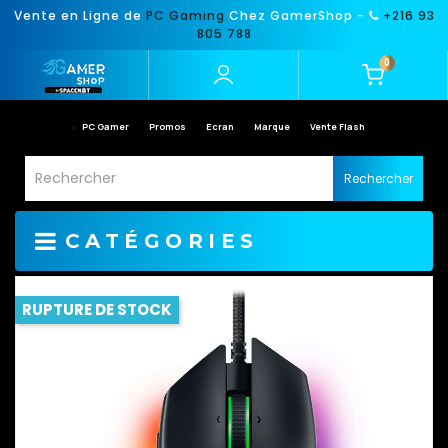
Vente en Ligne de
PC Gaming
Chez GamerShop -
+216 93
805 788
0
PC Gamer
Promos
Ecran
Marque
Vente Flash
Rechercher
CATÉGORIES
RUPTURE DE STOCK