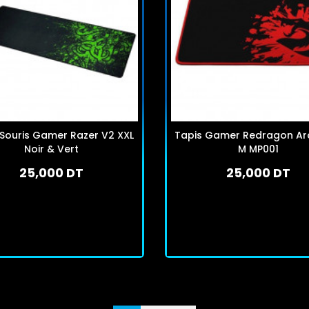
 Souris Gamer Razer V2 XXL
Tapis Gamer Redragon Ar
Noir & Vert
M MP001
25,000 DT
25,000 DT
En stock
En stock
J'achète
J'achète