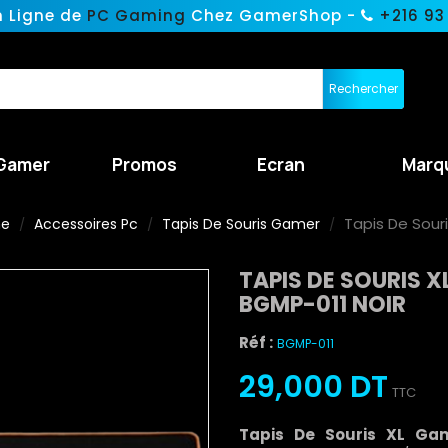
n Ligne de
PC Gaming
Chez GamerShop -
+216 93
Rechercher
Gamer
Promos
Ecran
Marq
Tapis De Sour
ne
Accessoires Pc
Tapis De Souris Gamer
TAPIS DE SOURIS
BGMP-011 NOIR
Réf :
BGMP-011
29,000 DT
TTC
Tapis De Souris XL Ga