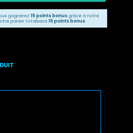
vous gagnerez
15 points bonus
grâce à notre
otre panier totalisera
15 points bonus
.
ODUIT