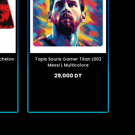
chelon
Tapis Souris Gamer Titan L002
Tapi
Messi L Multicolore
29,000 DT
En stock
J'achète