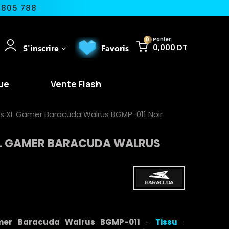
 805 788
0
Panier
S'inscrire
Favoris
0,000 DT
ue
Vente Flash
is XL Gamer Baracuda Walrus BGMP-011 Noir
 XL GAMER BARACUDA WALRUS
mer Baracuda Walrus BGMP-011
-
Tissu
: