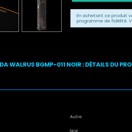
En achetant ce produit 
programme de fidélité. V
DA WALRUS BGMP-011 NOIR : DÉTAILS DU PR
Autre
Noir