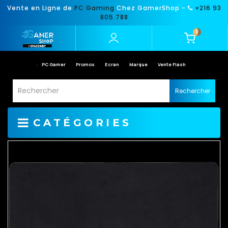
Vente en Ligne de
PC Gaming
Chez GamerShop -
+216 93
805 788
0
PC Gamer
Promos
Ecran
Marque
Vente Flash
Rechercher
CATÉGORIES