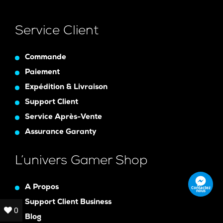
Service Client
Commande
Paiement
Expédition & Livraison
Support Client
Service Après-Vente
Assurance Garanty
L’univers Gamer Shop
A Propos
Contactez
nous
Support Client Business
0
0
Blog