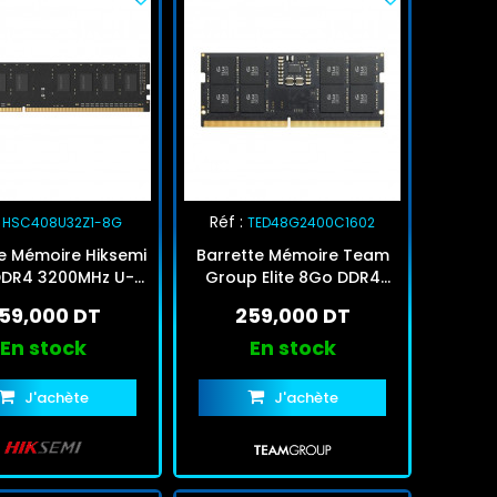
Réf :
HSC408U32Z1-8G
TED48G2400C1602
e Mémoire Hiksemi
Barrette Mémoire Team
DR4 3200MHz U-
Group Elite 8Go DDR4
Dimm
2400MHz
59,000 DT
259,000 DT
En stock
En stock
J'achète
J'achète