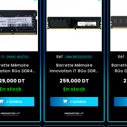
:
Réf :
Réf :
IT-2666-8G/S0
INNO8G3200SS
rette Mémoire
Barrette Mémoire
Barrett
ation 8Go DDR4
Innovation IT 8Go DDR4
8Go D
6Mhz SO-DIMM
3200MHz U-DIMM
29,000 DT
259,000 DT
2
En stock
En stock
J'achète
J'achète