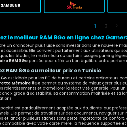
1
2
ez le meilleur RAM 8Go en ligne chez Game
dre un ordinateur plus fluide sans investir dans une nouvelle ma
et accessible. Elle convient parfaitement aux utilisateurs qui sou
que, les études, le multimédia ou certains usages gaming lége
ire RAM 8Go
pensée pour offrir un bon équilibre entre performa
z RAM 8Go au meilleur prix en Tunisie
8Go
est idéale pour les PC de bureau et certains ordinateurs co
rette Mémoire 8Go
permet au système de mieux gérer plusieu
les ralentissements et d’améliorer la réactivité générale. Pour u
t choix grâce à sa stabilité, sa consommation maîtrisée et sa 
ations.
pacité est particulièrement adaptée aux étudiants, aux professi
els. Elle permet de travailler sur des documents, naviguer sur int
es et lancer plusieurs tâches sans perte importante de confort. Av
compatible avec votre carte mère, la fréquence supportée et 