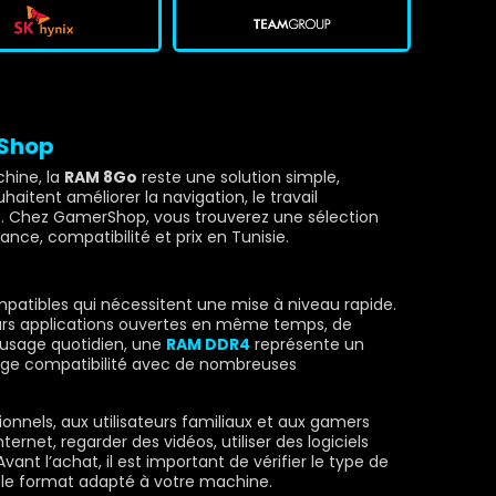
rShop
chine, la
RAM 8Go
reste une solution simple,
haitent améliorer la navigation, le travail
rs. Chez GamerShop, vous trouverez une sélection
nce, compatibilité et prix en Tunisie.
mpatibles qui nécessitent une mise à niveau rapide.
rs applications ouvertes en même temps, de
n usage quotidien, une
RAM DDR4
représente un
large compatibilité avec de nombreuses
onnels, aux utilisateurs familiaux et aux gamers
ernet, regarder des vidéos, utiliser des logiciels
ant l’achat, il est important de vérifier le type de
le format adapté à votre machine.