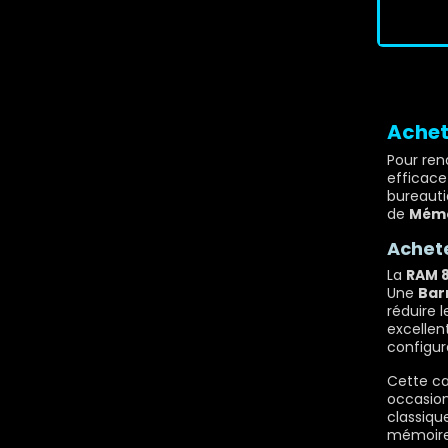
Achet
Pour ren
efficace 
bureauti
de
Mémo
Achete
La
RAM 
Une
Bar
réduire 
excellen
configur
Cette ca
occasionn
classiqu
mémoire 