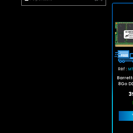
Réf :
MT
Barret
8Go D
3