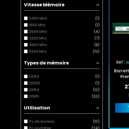
Vitesse Mémoire
2400 MHz
1
1600 Mhz
1
2666 MHz
4
3200 Mhz
7
4800 Mhz
8
5600 Mhz
13
Réf :
Types de mémoire
A
Barret
DDR3
1
Pre
DDR3L
1
2
DDR4
12
DDR5
20
Utilisation
Pc de bureau
10
Pc portable
24