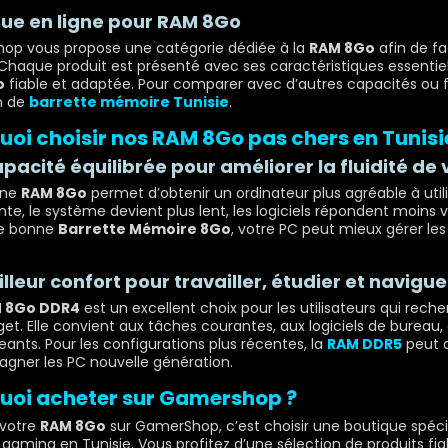
ue en ligne pour RAM 8Go
op vous propose une catégorie dédiée à la
RAM 8Go
afin de fa
Chaque produit est présenté avec ses caractéristiques essentiel
o
fiable et adaptée. Pour comparer avec d’autres capacités ou 
n de
barrette mémoire Tunisie
.
uoi choisir nos RAM 8Go pas chers en Tunisi
pacité équilibrée pour améliorer la fluidité de 
une
RAM 8Go
permet d’obtenir un ordinateur plus agréable à util
ante, le système devient plus lent, les logiciels répondent moins 
e bonne
Barrette Mémoire 8Go
, votre PC peut mieux gérer le
lleur confort pour travailler, étudier et navigue
 8Go DDR4
est un excellent choix pour les utilisateurs qui re
get. Elle convient aux tâches courantes, aux logiciels de bureau,
eants. Pour les configurations plus récentes, la
RAM DDR5
peut o
ner les PC nouvelle génération.
uoi acheter sur Gamershop ?
 votre
RAM 8Go
sur GamerShop, c’est choisir une boutique spéci
 gaming en Tunisie. Vous profitez d’une sélection de produits fiab