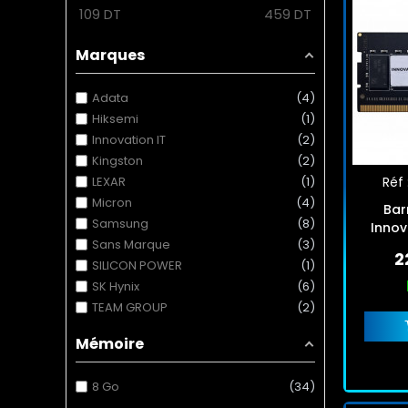
109
DT
459
DT
Marques
Adata
4
Hiksemi
1
Innovation IT
2
Kingston
2
LEXAR
1
Réf 
Micron
4
Bar
Samsung
8
Innov
Sans Marque
3
266
2
SILICON POWER
1
SK Hynix
6
TEAM GROUP
2
Mémoire
8 Go
34