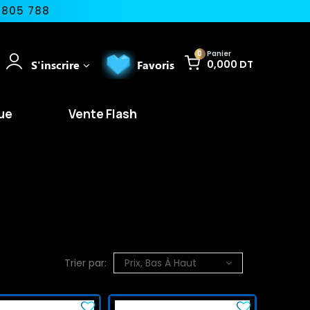
 805 788
0
Panier
S'inscrire
Favoris
0,000 DT
ue
Vente Flash
Trier par:
Prix, Bas À Haut