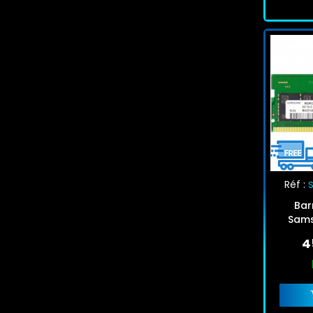
Réf :
Bar
Sam
480
4