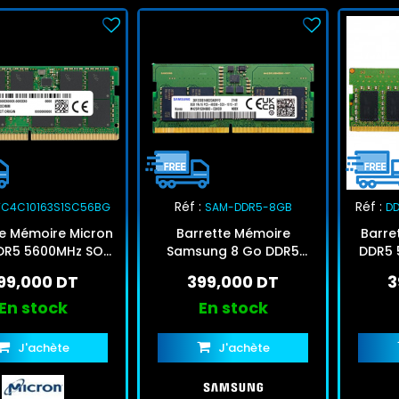
Réf :
Réf :
C4C10163S1SC56BG
SAM-DDR5-8GB
D
te Mémoire Micron
Barrette Mémoire
Barre
DR5 5600MHz SO-
Samsung 8 Go DDR5
DDR5 
DIMM
SODIMM
99,000 DT
399,000 DT
3
En stock
En stock
J'achète
J'achète