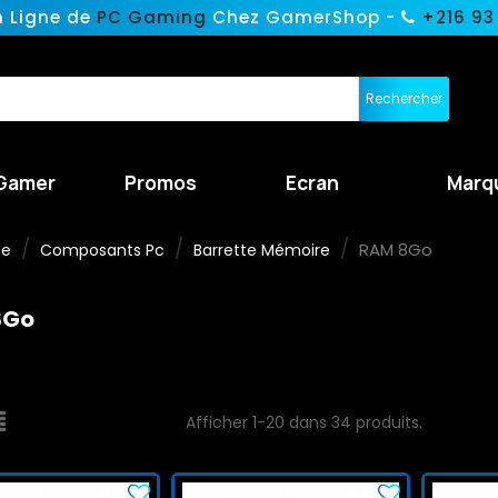
n Ligne de
PC Gaming
Chez GamerShop -
+216 93
Rechercher
Gamer
Promos
Ecran
Marq
RAM 8Go
ne
Composants Pc
Barrette Mémoire
8Go
Afficher 1-20 dans 34 produits.