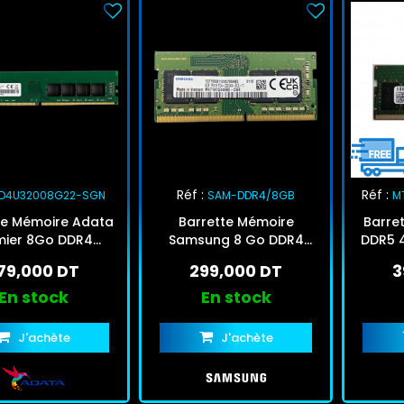
Réf :
Réf :
D4U32008G22-SGN
SAM-DDR4/8GB
M
te Mémoire Adata
Barrette Mémoire
Barre
mier 8Go DDR4
Samsung 8 Go DDR4
DDR5 
3200Mhz
3200AA
79,000 DT
299,000 DT
3
En stock
En stock
J'achète
J'achète