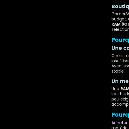
Boutiq
GamerSh
budget. 
RAM 8G
sélectio
Pourq
Une ca
Choisir 
insuffis
Avec un
stable.
Un mei
Une
RAM
leur bud
peu exig
accompag
Pourq
Acheter
matériel