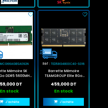
Réf :
HMCG66AGBSA092N
TED58G4800C40-S016
ette Mémoire SK
Barrette Mémoire
8Go DDR5 5600MHz
TEAMGROUP Elite 8Go
U-DIMM
DDR5 4800MHz SODIMM
59,000 DT
459,000 DT
En stock
En stock
J'achète
J'achète