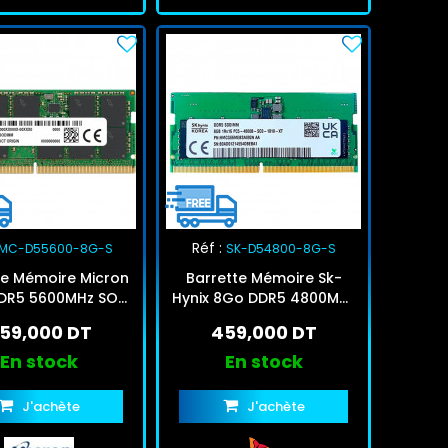
Réf :
MC-D55600-8G-S
SK-D54800-8G-S
te Mémoire Micron
Barrette Mémoire Sk-
DR5 5600MHz SO-
Hynix 8Go DDR5 4800MHz
DIMM
SO-DIMM
59,000 DT
459,000 DT
En stock
En stock
J'achète
J'achète