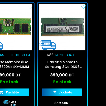
Réf :
DR5-5600-8G-SODIM
M323R1GB4DB0
tte Mémoire 8Go
Barrette Mémoire
5600Mz SO-DIMM
Samsung 8Go DDR5
5600MHz
99,000 DT
399,000 DT
En stock
En stock
J'achète
J'achète