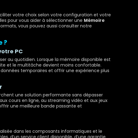
ciliter votre choix selon votre configuration et votre
les pour vous aider à sélectionner une
Mémoire
formats, vous pouvez aussi consulter notre
e ?
votre PC
iser au quotidien. Lorsque la mémoire disponible est
vite et le multitâche devient moins confortable.
s données temporaires et offrir une expérience plus
r
cherchent une solution performante sans dépasser
 aux cours en ligne, au streaming vidéo et aux jeux
ffrir une meilleure bande passante et
alisée dans les composants informatiques et le
les, d’un service client disponible, d’une garantie