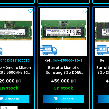
Réf :
Réf :
C4C10163S1SC56BD1
SAM-D55600-8G-S
te Mémoire Micron
Barrette Mémoire
Barret
DR5 5600MHz SO-
Samsung 8Go DDR5
8Go D
DIMM
5600MHz SO-DIMM
29,000 DT
459,000 DT
4
En stock
En stock
J'achète
J'achète