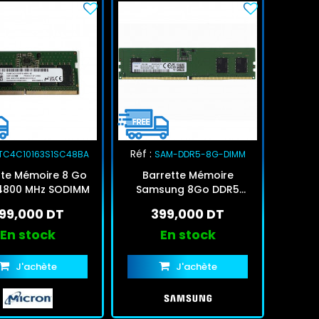
Réf :
TC4C10163S1SC48BA
SAM-DDR5-8G-DIMM
tte Mémoire 8 Go
Barrette Mémoire
4800 MHz SODIMM
Samsung 8Go DDR5
5600Mhz
99,000 DT
399,000 DT
En stock
En stock
J'achète
J'achète