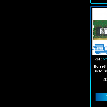
Réf :
MT
Barret
8Go D
4