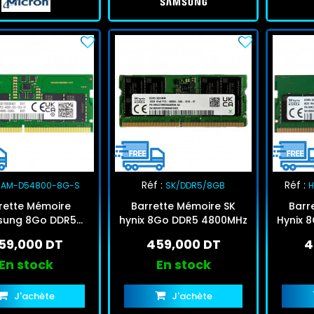
Réf :
Réf :
SAM-D54800-8G-S
SK/DDR5/8GB
rette Mémoire
Barrette Mémoire SK
Barr
sung 8Go DDR5
hynix 8Go DDR5 4800MHz
Hynix 
0MHz SO-DIMM
59,000 DT
459,000 DT
4
En stock
En stock
J'achète
J'achète